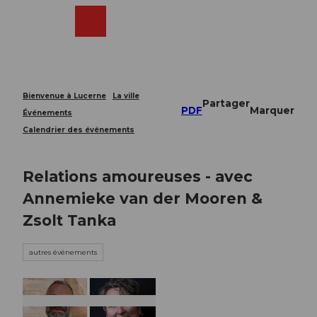
T
o
Webcams
Recherche
Menu
Shop
c
o
n
t
e
Bienvenue à Lucerne
La ville
Partager
n
PDF
Marquer
Événements
t
Calendrier des événements
Relations amoureuses - avec
Annemieke van der Mooren &
Zsolt Tanka
autres événements