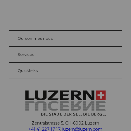
© Be
at Bre
chbü
hl
Qui sommes nous
Carte d’hôte Lucerne
Vos avantages en tant qu'hôte pour la nuit
Services
Quicklinks
Zentralstrasse 5, CH-6002 Luzern
+41 41 227 17 17
,
luzern@luzern.com