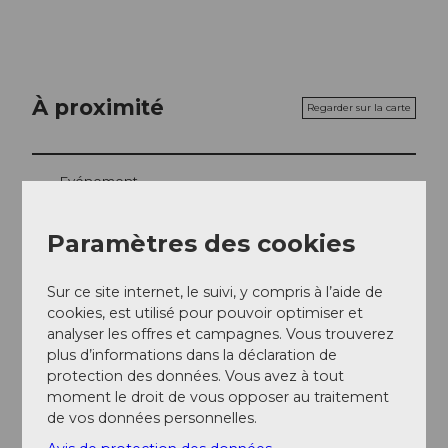
À proximité
Regarder sur la carte
Evénement
Repas & boissons
Paramètres des cookies
Sur ce site internet, le suivi, y compris à l’aide de
cookies, est utilisé pour pouvoir optimiser et
Emplacement de l'événement
analyser les offres et campagnes. Vous trouverez
plus d’informations dans la déclaration de
Klösterliweg
protection des données. Vous avez à tout
6410
Goldau
moment le droit de vous opposer au traitement
Website
de vos données personnelles.
Arrivée