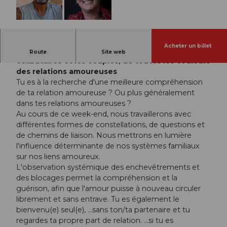
© Guidle.com
Acheter un billet
Pour les femmes et les hommes, pour les
Route
Site web
célibataires et les couples, de toutes les couleurs
des relations amoureuses
Tu es à la recherche d'une meilleure compréhension
de ta relation amoureuse ? Ou plus généralement
dans tes relations amoureuses ?
Au cours de ce week-end, nous travaillerons avec
différentes formes de constellations, de questions et
de chemins de liaison. Nous mettrons en lumière
l'influence déterminante de nos systèmes familiaux
sur nos liens amoureux.
L'observation systémique des enchevêtrements et
des blocages permet la compréhension et la
guérison, afin que l'amour puisse à nouveau circuler
librement et sans entrave. Tu es également le
bienvenu(e) seul(e), ...sans ton/ta partenaire et tu
regardes ta propre part de relation. ...si tu es