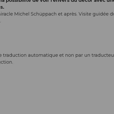
 la possibilité de voir l'envers du décor avec un
s.
iracle Michel Schüppach et après. Visite guidée d
.
l de traduction automatique et non par un traducteu
ction.