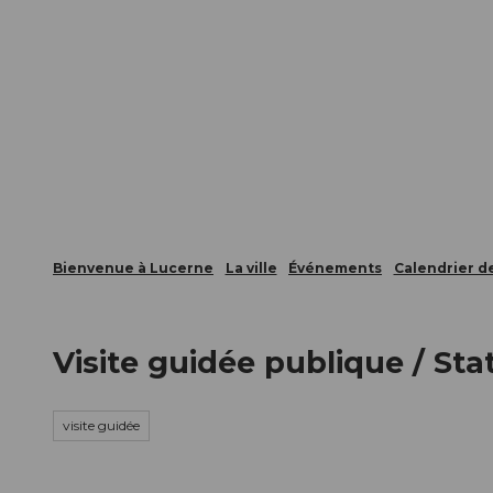
T
nts
Webcams
Carte d’hôte
o
c
La ville
La région
Informer
o
n
t
e
n
t
Bienvenue à Lucerne
La ville
Événements
Calendrier 
Visite guidée publique / St
visite guidée