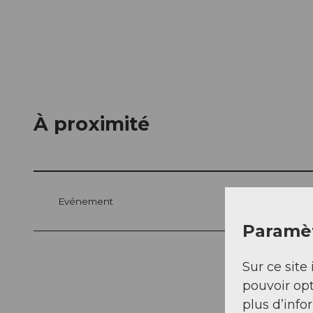
À proximité
Evénement
Paramèt
Sur ce site 
pouvoir opt
plus d’info