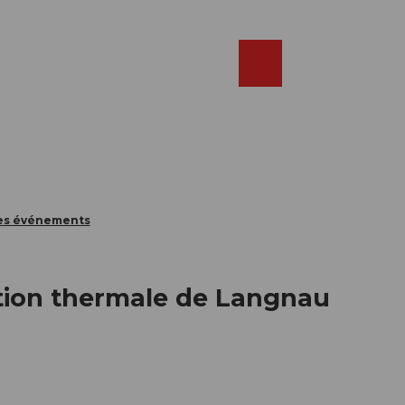
Réserver
FR
Webcams
Recherche
Shop
des événements
ation thermale de Langnau