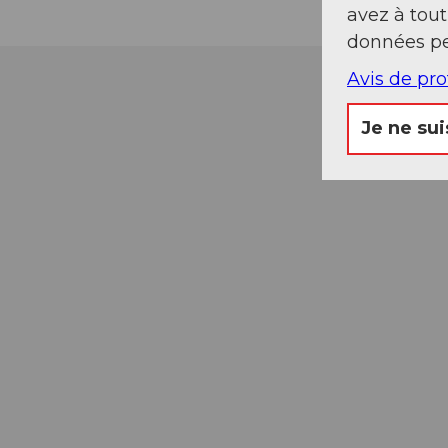
avez à tou
données pe
Avis de pr
Je ne sui