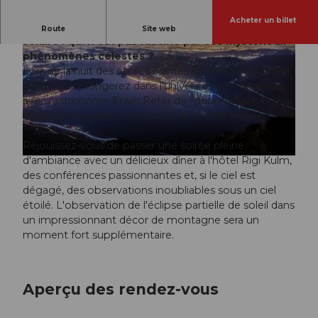
Acheter un billet
Étoiles filantes, aurores boréales et éclipse
Route
Site web
solaire : qui n'est pas fasciné par ces mystérieux
phénomènes célestes ?
Lors de la nuit des étoiles filantes du mercredi 12 août
2026, vous plongerez dans l'univers et ses merveilles
avec l'astronome Erwin Peter de l'observatoire Urania
et accompagnateur spécialisé de Kontiki Reisen.
© Guidle.com
Réjouissez-vous de passer une soirée pleine
d'ambiance avec un délicieux dîner à l'hôtel Rigi Kulm,
© Guidle.com
des conférences passionnantes et, si le ciel est
dégagé, des observations inoubliables sous un ciel
étoilé. L'observation de l'éclipse partielle de soleil dans
un impressionnant décor de montagne sera un
moment fort supplémentaire.
Aperçu des rendez-vous