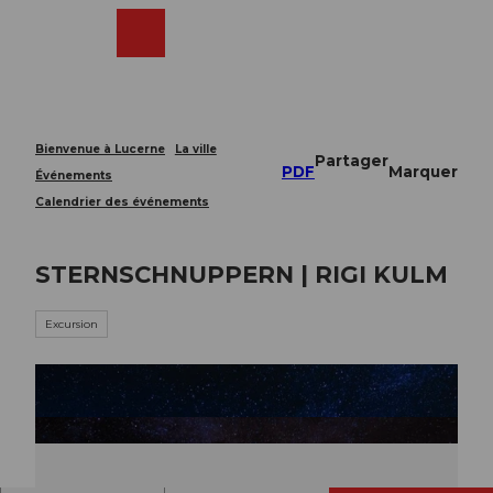
T
o
Webcams
Recherche
Menu
Shop
c
o
n
t
e
Bienvenue à Lucerne
La ville
Partager
n
PDF
Marquer
Événements
t
Calendrier des événements
STERNSCHNUPPERN | RIGI KULM
Excursion