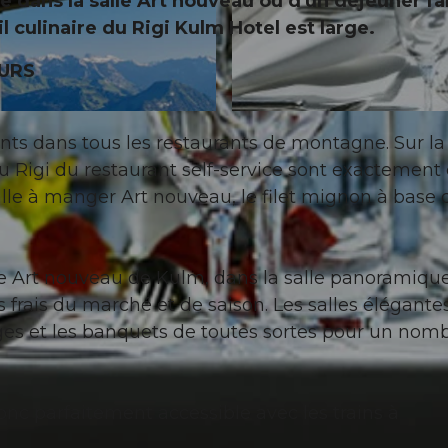
rte dans la salle Art nouveau ou d'un déjeuner fa
il culinaire du Rigi Kulm Hotel est large.
URS
©
CC-BY
nts dans tous les restaurants de montagne. Sur la
e du Rigi du restaurant self-service sont exactement
salle à manger Art nouveau, le filet mignon à base 
alle Art nouveau de Kulm, dans la salle panoramiqu
rais du marché et de saison. Les salles élégante
iages et les banquets de toutes sortes pour un nom
onc parfaitement accessible avec les trains à