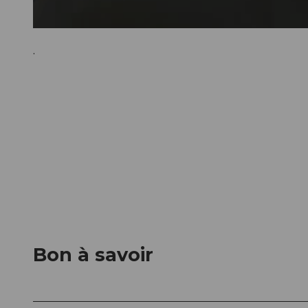
©
CC-BY
.
Bon à savoir