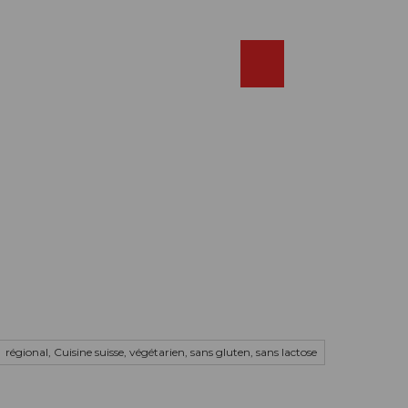
Réserver
FR
Webcams
Recherche
Shop
régional, Cuisine suisse, végétarien, sans gluten, sans lactose