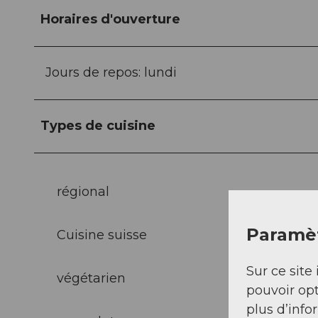
Horaires d'ouverture
Jours de repos: lundi
Types de cuisine
régional
Paramèt
Cuisine suisse
Sur ce site 
végétarien
pouvoir opt
plus d’info