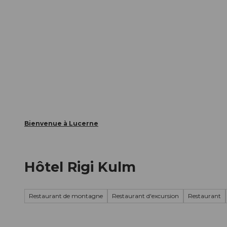
T
nts
Webcams
Carte d’hôte
o
c
La ville
La région
Informer
o
n
t
e
n
t
Bienvenue à Lucerne
Hôtel Rigi Kulm
Restaurant de montagne
Restaurant d'excursion
Restaurant