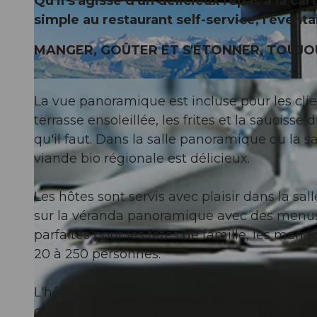
Qu'il s'agisse d'un délicieux repas à la ca
simple au restaurant self-service, l'éventa
MANGER, GOÛTER ET S'ÉTONNER, TOUJO
©
CC-BY
La vue panoramique est incluse pour les clie
terrasse ensoleillée, les frites et la sauciss
qu'il faut. Dans la salle panoramique ou la 
viande bio régionale est délicieux.
Les hôtes sont servis avec plaisir dans la s
sur la véranda panoramique avec des menus f
parfaites pour les fêtes de famille, les mar
20 à 250 personnes.
L'hôtel Rigi Kulm est l'hôtel du sommet et d
crémaillère depuis Vitznau ou Goldau.