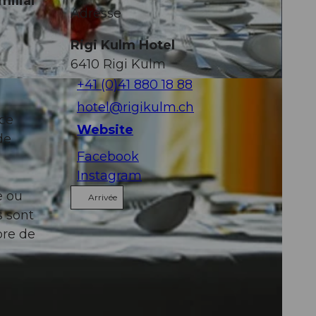
milial
Adresse
Rigi Kulm Hotel
6410
Rigi Kulm
+41 (0)41 880 18 88
hotel@rigikulm.ch
 ce
Website
de
Facebook
Instagram
e ou
Arrivée
s sont
bre de