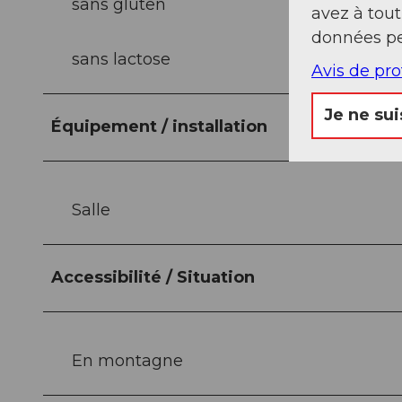
sans gluten
avez à tou
données pe
sans lactose
Avis de pr
Je ne sui
Équipement / installation
Salle
Accessibilité / Situation
En montagne