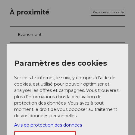
À proximité
Regarder sur la carte
Evénement
Repas & boissons
Paramètres des cookies
Sur ce site internet, le suivi, y compris à l’aide de
Emplacement de l'événement
cookies, est utilisé pour pouvoir optimiser et
Ringstrasse
analyser les offres et campagnes. Vous trouverez
6433
Stoos
plus d’informations dans la déclaration de
Website
protection des données. Vous avez à tout
moment le droit de vous opposer au traitement
Arrivée
de vos données personnelles.
Avis de protection des données