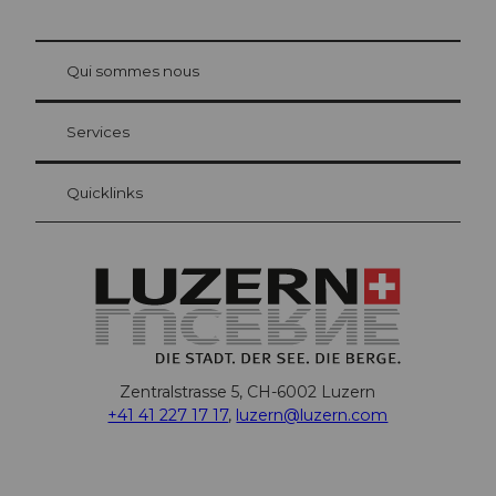
© Be
at Bre
chbü
hl
Qui sommes nous
Carte d’hôte Lucerne
Vos avantages en tant qu'hôte pour la nuit
Services
Quicklinks
Zentralstrasse 5, CH-6002 Luzern
+41 41 227 17 17
,
luzern@luzern.com