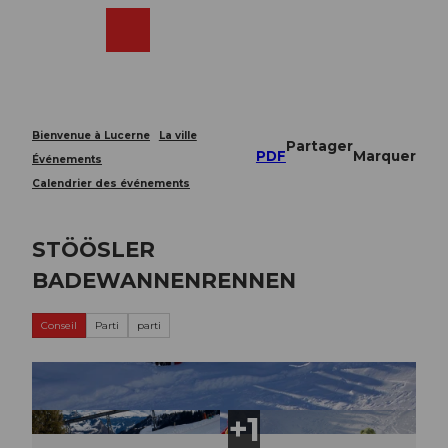
T
o
Webcams
Recherche
Menu
Shop
c
o
n
t
e
Bienvenue à Lucerne
La ville
Partager
n
PDF
Marquer
Événements
t
Calendrier des événements
STÖÖSLER
BADEWANNENRENNEN
Conseil
Parti
parti