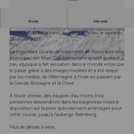
La course de baignoires de Stöösler aura lieu le
Route
Site web
samedi 23 janvier 2027.
La course de baignoires de Stoos aura lieu le samedi
© Guidle.com
© Guidle.com
23 janvier 2027.
La légendaire course de baignoires de Stoos aura lieu
à nouveau cet hiver. Cet événement sportif quelque
© Guidle.com
peu atypique a fait sensation dans le monde entier par
le passé grâce à des images insolites et a été relayé
par les médias, de l'Allemagne à l'Inde en passant par
la Grande-Bretagne et la Chine.
À toute vitesse, des équipes d’au moins trois
personnes descendront dans les baignoires mises à
disposition sur la piste spécialement aménagée pour
cette course, jusqu’à l’auberge Balmberg.
Plus de détails à venir.