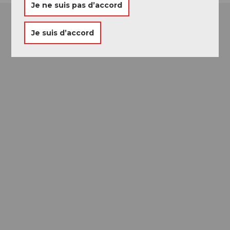
Je ne suis pas d’accord
Je suis d’accord
Passeport des
Musées
Libre accès à neuf musées