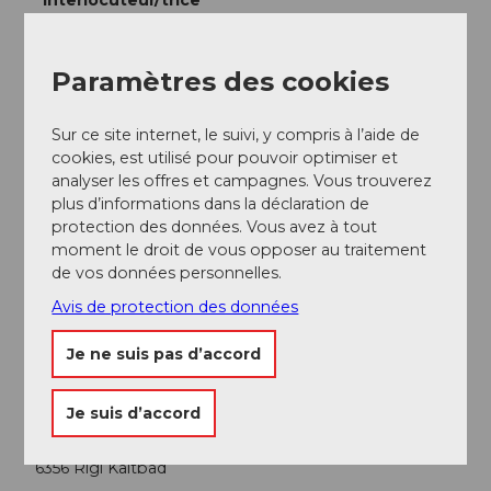
Interlocuteur/trice
Kräuterhotel Edelweiss
Paramètres des cookies
Sur ce site internet, le suivi, y compris à l’aide de
cookies, est utilisé pour pouvoir optimiser et
À proximité
Regarder sur la carte
analyser les offres et campagnes. Vous trouverez
plus d’informations dans la déclaration de
protection des données. Vous avez à tout
Evénement
moment le droit de vous opposer au traitement
de vos données personnelles.
Avis de protection des données
Repas & boissons
Je ne suis pas d’accord
Emplacement de l'événement
Je suis d’accord
Staffelhöhe
6356
Rigi Kaltbad