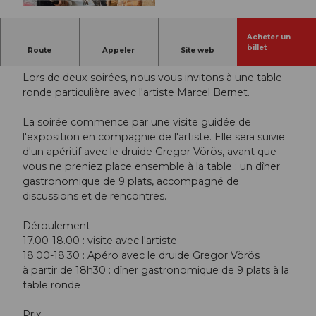
© Guidle.com
Acheter un
L'exposition fait partie d'Art Gartenhotels, une
billet
Route
Appeler
Site web
initiative de Garten Hotels Schweiz.
Lors de deux soirées, nous vous invitons à une table
ronde particulière avec l'artiste Marcel Bernet.
La soirée commence par une visite guidée de
l'exposition en compagnie de l'artiste. Elle sera suivie
d'un apéritif avec le druide Gregor Vörös, avant que
vous ne preniez place ensemble à la table : un dîner
gastronomique de 9 plats, accompagné de
discussions et de rencontres.
Déroulement
17.00-18.00 : visite avec l'artiste
18.00-18.30 : Apéro avec le druide Gregor Vörös
à partir de 18h30 : dîner gastronomique de 9 plats à la
table ronde
Prix