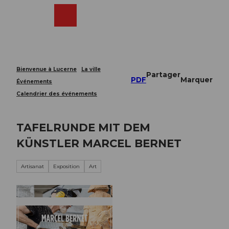
T
o
Webcams
Recherche
Menu
Shop
c
o
n
t
e
Bienvenue à Lucerne
La ville
Partager
n
PDF
Marquer
Événements
t
Calendrier des événements
TAFELRUNDE MIT DEM
KÜNSTLER MARCEL BERNET
Artisanat
Exposition
Art