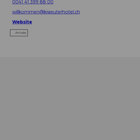
0041 41 399 88 00
willkommen@kraeuterhotel.ch
Website
Arrivée