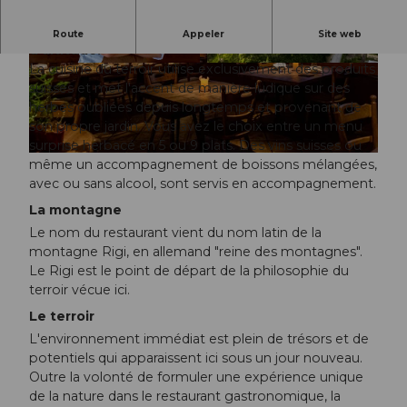
Une véritable expérience gourmande à 1550 m
Route
Appeler
Site web
d'altitude.
La cuisine du terroir utilise exclusivement des produits
© Kräuterhotel Edelweiss Rigi |
© Kräuterhotel Edelweiss Rigi |
CC-BY-NC-ND
CC-BY-NC-ND
suisses et met l'accent de manière ludique sur des
herbes oubliées depuis longtemps et provenant de
son propre jardin. Vous avez le choix entre un menu
surprise herbacé en 5 ou 9 plats. Des vins suisses ou
© Kräuterhotel Edelweiss Rigi |
CC-BY-NC-ND
même un accompagnement de boissons mélangées,
avec ou sans alcool, sont servis en accompagnement.
La montagne
Le nom du restaurant vient du nom latin de la
montagne Rigi, en allemand "reine des montagnes".
Le Rigi est le point de départ de la philosophie du
terroir vécue ici.
Le terroir
L'environnement immédiat est plein de trésors et de
potentiels qui apparaissent ici sous un jour nouveau.
Outre la volonté de formuler une expérience unique
de la nature dans le restaurant gastronomique, la