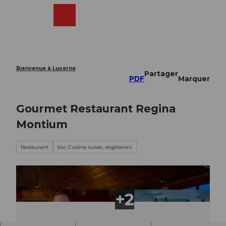
T
o
Webcams
Recherche
Menu
Shop
c
o
n
t
e
Bienvenue à Lucerne
Partager
n
PDF
Marquer
t
Gourmet Restaurant Regina
Montium
Restaurant
bio, Cuisine suisse, végétarien