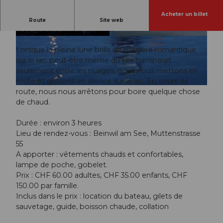
Acheter un billet
agréable promenade en canoë dans la nuit
Route
Site web
Voyage à la pleine lune
© Guidle.com
© Guidle.com
Lorsque la pleine lune brille de manière romantique
sur le lac, peut-être même qu'elle transparaît
seulement entre les nuages, nous nous mettons en
route et glissons en silence sur le lac. En cours de
© Guidle.com
route, nous nous arrêtons pour boire quelque chose
de chaud.
Durée : environ 3 heures
Lieu de rendez-vous : Beinwil am See, Muttenstrasse
55
A apporter : vêtements chauds et confortables,
lampe de poche, gobelet.
Prix : CHF 60.00 adultes, CHF 35.00 enfants, CHF
150.00 par famille.
Inclus dans le prix : location du bateau, gilets de
sauvetage, guide, boisson chaude, collation