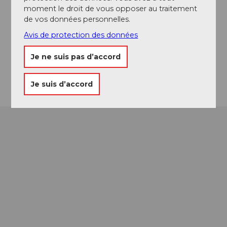
Emplacement de l'événement
moment le droit de vous opposer au traitement
de vos données personnelles.
Muttenstrasse
Avis de protection des données
5712
Beinwil am See
Website
Je ne suis pas d’accord
Arrivée
Je suis d’accord