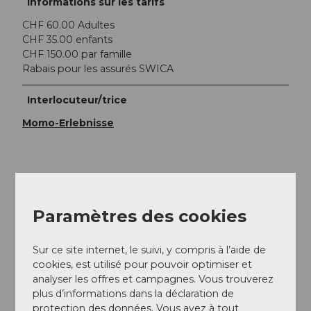
Informations sur les tarifs
CHF 60.00 Adultes
CHF 35.00 enfants
CHF 150.00 par famille
Rabais pour les assurés SWICA
Interlocuteur/trice
Momo-Erlebnisse
À proximité
Regarder sur la carte
Paramètres des cookies
Sur ce site internet, le suivi, y compris à l’aide de
Evénement
cookies, est utilisé pour pouvoir optimiser et
analyser les offres et campagnes. Vous trouverez
plus d’informations dans la déclaration de
protection des données. Vous avez à tout