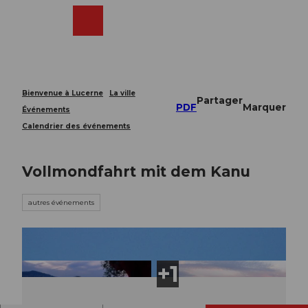
T
o
Webcams
Recherche
Menu
Shop
c
o
n
t
e
Bienvenue à Lucerne
La ville
Partager
n
PDF
Marquer
Événements
t
Calendrier des événements
Vollmondfahrt mit dem Kanu
autres événements