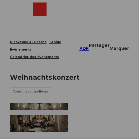
T
o
Webcams
Recherche
Menu
Shop
c
o
n
t
e
Bienvenue à Lucerne
La ville
Partager
n
PDF
Marquer
Événements
t
Calendrier des événements
Weihnachtskonzert
Coutumes et traditions
© Guidle.com