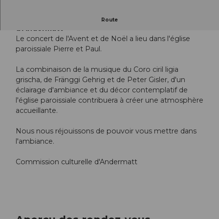
Ambiance de Noël dans l'église paroissiale
Route
d'Andermatt
Le concert de l'Avent et de Noël a lieu dans l'église
paroissiale Pierre et Paul.
La combinaison de la musique du Coro ciril ligia
grischa, de Fränggi Gehrig et de Peter Gisler, d'un
éclairage d'ambiance et du décor contemplatif de
l'église paroissiale contribuera à créer une atmosphère
accueillante.
Nous nous réjouissons de pouvoir vous mettre dans
l'ambiance.
Commission culturelle d'Andermatt