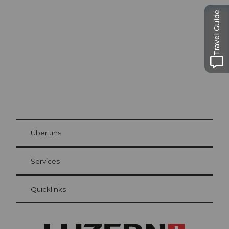
Luzern
Travel Guide
Die Stadt. Der See. Die Berge.
© Be
at Bre
chbü
hl
Über uns
Gästekarte Luzern
Ihre Vorteile als Übernachtungsgast
Services
Quicklinks