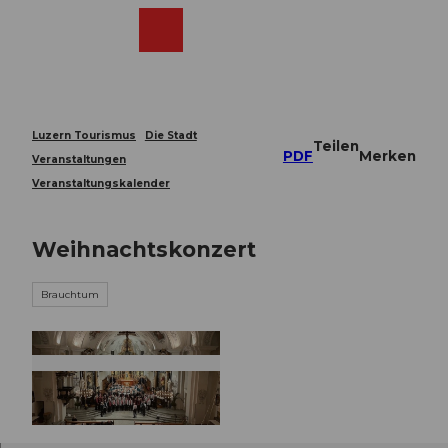
Z
u
Webcams
Merkzettel
Suche
Menü
Shop
m
I
n
h
a
Luzern Tourismus
Die Stadt
Teilen
l
PDF
Merken
Veranstaltungen
t
Veranstaltungskalender
Weihnachtskonzert
Brauchtum
© Guidle.com