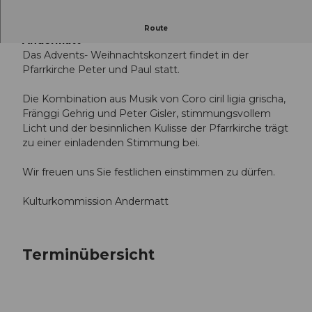
Weihnachtliche Stimmung in der Pfarrkirche
Route
Andermatt
Das Advents- Weihnachtskonzert findet in der
Pfarrkirche Peter und Paul statt.
Die Kombination aus Musik von Coro ciril ligia grischa,
Fränggi Gehrig und Peter Gisler, stimmungsvollem
Licht und der besinnlichen Kulisse der Pfarrkirche trägt
zu einer einladenden Stimmung bei.
Wir freuen uns Sie festlichen einstimmen zu dürfen.
Kulturkommission Andermatt
Terminübersicht