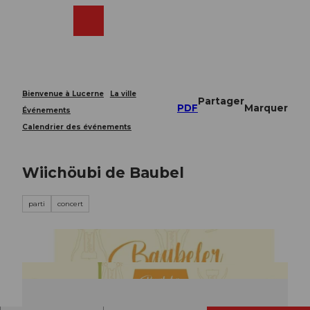
T
o
Webcams
Recherche
Menu
Shop
c
o
n
t
e
Bienvenue à Lucerne
La ville
Partager
n
PDF
Marquer
Événements
t
Calendrier des événements
Wiichöubi de Baubel
parti
concert