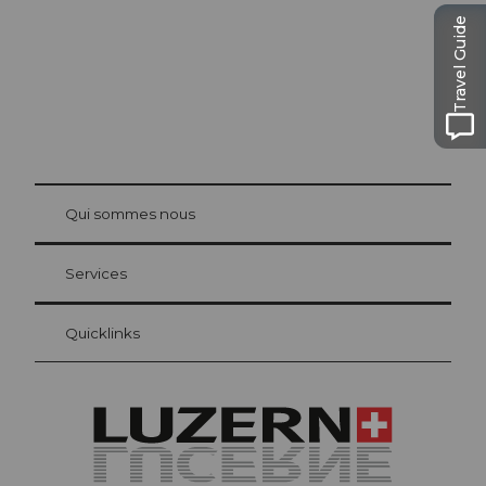
Travel Guide
© Be
at Bre
chbü
hl
Qui sommes nous
Carte d’hôte Lucerne
Vos avantages en tant qu'hôte pour la nuit
Services
Quicklinks