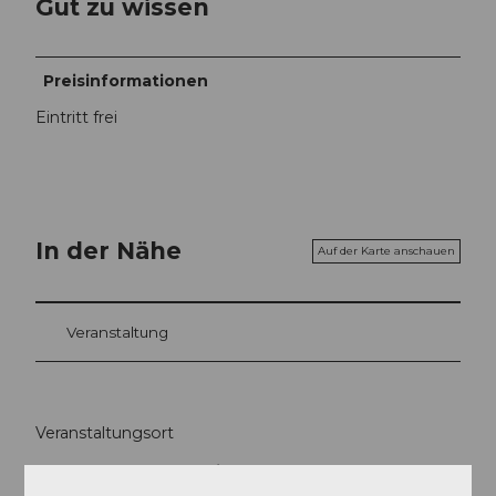
Gut zu wissen
Preisinformationen
Eintritt frei
In der Nähe
Auf der Karte anschauen
Veranstaltung
Veranstaltungsort
Schulhausareal Ballwil
Ambar