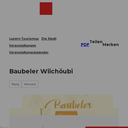
Z
u
Webcams
Merkzettel
Suche
Menü
Shop
m
I
n
h
a
Luzern Tourismus
Die Stadt
Teilen
l
PDF
Merken
Veranstaltungen
t
Veranstaltungskalender
Baubeler Wiichöubi
Party
Konzert