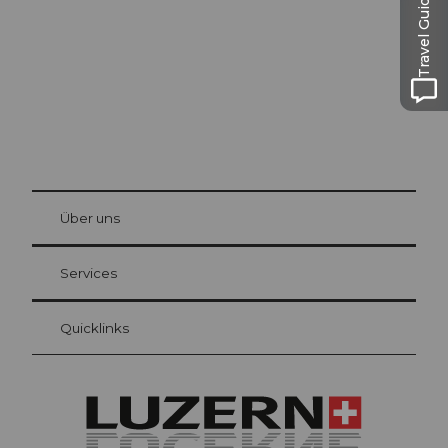
Travel Guide
© Be
at Bre
chbü
hl
Über uns
Gästekarte Luzern
Ihre Vorteile als Übernachtungsgast
Services
Quicklinks