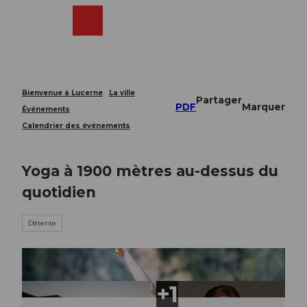
T
o
Webcams
Recherche
Menu
Shop
c
o
n
t
e
Bienvenue à Lucerne
La ville
Partager
n
PDF
Marquer
Événements
t
Calendrier des événements
Yoga à 1900 mètres au-dessus du
quotidien
Détente