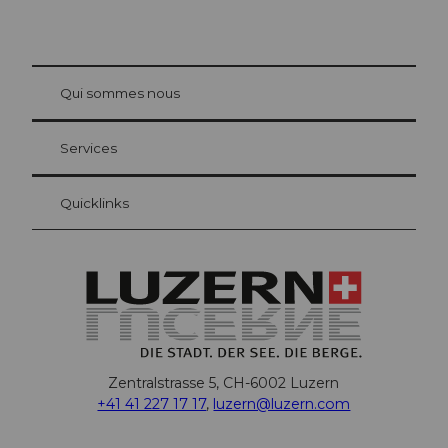
© Be
at Bre
chbü
hl
Qui sommes nous
Carte d’hôte Lucerne
Vos avantages en tant qu'hôte pour la nuit
Services
Quicklinks
Zentralstrasse 5, CH-6002 Luzern
+41 41 227 17 17
,
luzern@luzern.com