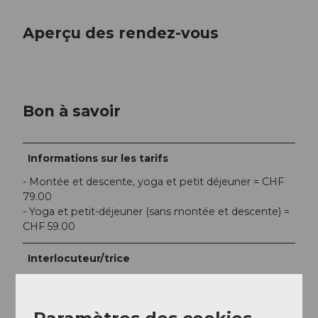
Aperçu des rendez-vous
Bon à savoir
Informations sur les tarifs
- Montée et descente, yoga et petit déjeuner = CHF
79.00
- Yoga et petit-déjeuner (sans montée et descente) =
CHF 59.00
Interlocuteur/trice
Stanserhorn-Bahn AG