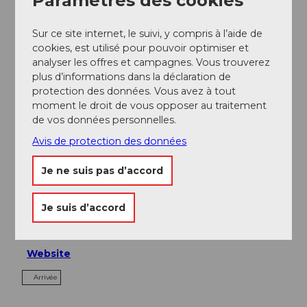
Paramètres des cookies
Sur ce site internet, le suivi, y compris à l’aide de
À proximité
cookies, est utilisé pour pouvoir optimiser et
Regarder sur la carte
analyser les offres et campagnes. Vous trouverez
plus d’informations dans la déclaration de
protection des données. Vous avez à tout
Evénement
moment le droit de vous opposer au traitement
de vos données personnelles.
Repas & boissons
Avis de protection des données
Je ne suis pas d’accord
Emplacement de l'événement
Je suis d’accord
Unter Holzwang
6383
Dallenwil
Website
Arrivée