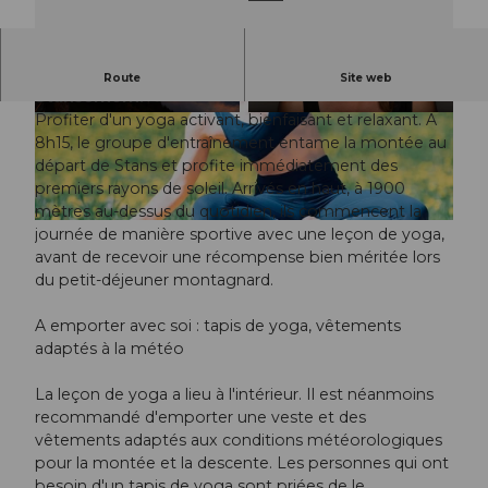
Une expérience sportive et culinaire sur le
Route
Site web
Stanserhorn.
Profiter d'un yoga activant, bienfaisant et relaxant. A
© Guidle.com
© Guidle.com
8h15, le groupe d'entraînement entame la montée au
départ de Stans et profite immédiatement des
premiers rayons de soleil. Arrivés en haut, à 1900
mètres au-dessus du quotidien, ils commencent la
© Guidle.com
journée de manière sportive avec une leçon de yoga,
avant de recevoir une récompense bien méritée lors
du petit-déjeuner montagnard.
A emporter avec soi : tapis de yoga, vêtements
adaptés à la météo
La leçon de yoga a lieu à l'intérieur. Il est néanmoins
recommandé d'emporter une veste et des
vêtements adaptés aux conditions météorologiques
pour la montée et la descente. Les personnes qui ont
besoin d'un tapis de yoga sont priées de le