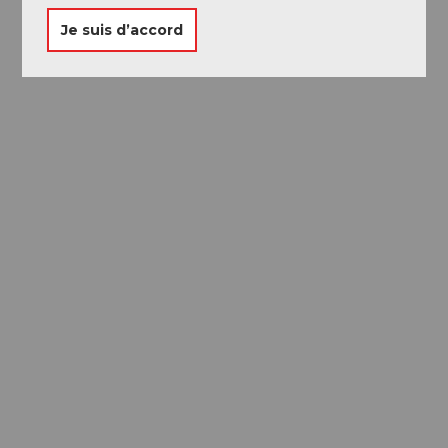
Je suis d’accord
Passeport des
Musées
Libre accès à neuf musées