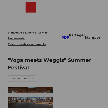
T
o
Webcams
Recherche
Menu
Shop
c
o
n
t
e
Bienvenue à Lucerne
La ville
Partager
n
PDF
Marquer
Événements
t
Calendrier des événements
"Yoga meets Weggis" Summer
Festival
Détente
Festival