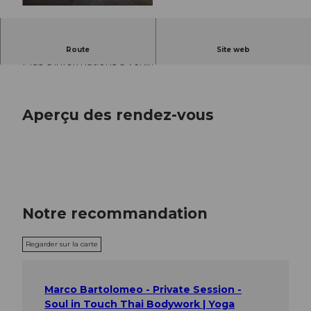
© Guidle.com
Save the Date !
Route
Site web
Plus d'informations à venir.
Aperçu des rendez-vous
Notre recommandation
Regarder sur la carte
Marco Bartolomeo - Private Session -
Soul in Touch Thai Bodywork | Yoga