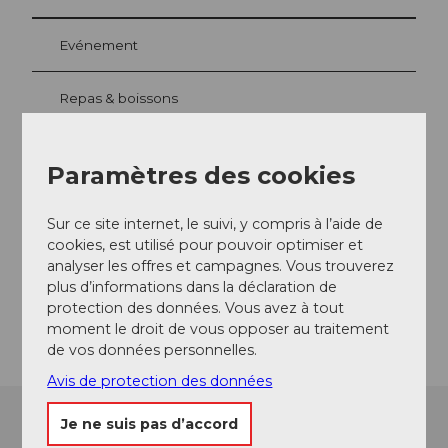
Evénement
Repas & boissons
Paramètres des cookies
Emplacement de l'événement
Sur ce site internet, le suivi, y compris à l’aide de
Seestrasse
cookies, est utilisé pour pouvoir optimiser et
6353
Weggis
analyser les offres et campagnes. Vous trouverez
Website
plus d’informations dans la déclaration de
protection des données. Vous avez à tout
Arrivée
moment le droit de vous opposer au traitement
de vos données personnelles.
Avis de protection des données
Je ne suis pas d’accord