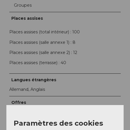
Groupes
Places assises
Places assises (total intérieur) : 100
Places assises (salle annexe 1) : 8
Places assises (salle annexe 2) : 12
Places assises (terrasse) : 40
Langues étrangères
Allemand, Anglais
Offres
Réservation en ligne possible
Paramètres des cookies
Réseaux sociaux