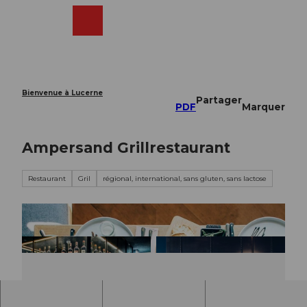
T
o
Webcams
Recherche
Menu
Shop
c
o
n
t
e
Bienvenue à Lucerne
Partager
n
PDF
Marquer
t
Ampersand Grillrestaurant
Restaurant
Gril
régional, international, sans gluten, sans lactose