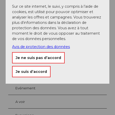
Sur ce site internet, le suivi, y compris à l’aide de
Facebook
cookies, est utilisé pour pouvoir optimiser et
Instagram
analyser les offres et campagnes. Vous trouverez
TikTok
plus d’informations dans la déclaration de
protection des données. Vous avez à tout
Interlocuteur/trice
moment le droit de vous opposer au traitement
Philip Spieser
de vos données personnelles.
Avis de protection des données
Je ne suis pas d’accord
A proximité
Regarder sur la carte
Je suis d’accord
Evénement
A voir