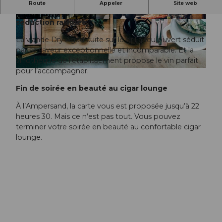
L’Ampersand est un lieu qui privilégie la
Route
Appeler
Site web
convivialité, les plaisirs culinaires et une
séduction raffinée.
© Ampersand |
CC-BY-NC-ND
© Ampersand |
CC-BY-NC-ND
La viande Dry Aged cuite sur le gril à feu ouvert séduit
par sa saveur exceptionnelle et incomparable. Et la
vinothèque de l’établissement propose le vin parfait
pour l’accompagner.
© Ampersand |
CC-BY-NC-ND
Fin de soirée en beauté au cigar lounge
À l’Ampersand, la carte vous est proposée jusqu’à 22
heures 30. Mais ce n’est pas tout. Vous pouvez
terminer votre soirée en beauté au confortable cigar
lounge.