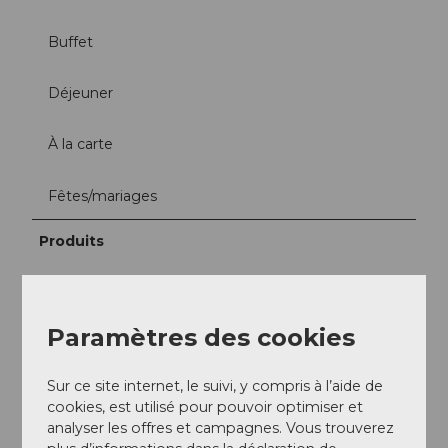
Buffet
Déjeuner
À la carte
Fêtes/mariages
Produits
Gibier
Paramètres des cookies
Réseaux sociaux
Facebook
Sur ce site internet, le suivi, y compris à l’aide de
Instagram
cookies, est utilisé pour pouvoir optimiser et
analyser les offres et campagnes. Vous trouverez
Interlocuteur/trice