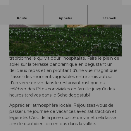
Profitez d'un panorama alpin de rêve par beau
Route
Appeler
Site web
temps
L'auberge de montagne est située à quelques
©
CC-BY
© Spot Magazine |
CC-BY
minutes à pied de la station de montagne Rigi-
Scheidegg, dans un cadre de rêve.
Auberge de montagne familiale, confortable et
traditionnelle qui vit pour l'hospitalité. Faire le plein de
©
CC-BY
soleil sur la terrasse panoramique en dégustant un
délicieux repas et en profitant d'une vue magnifique.
Passer des moments agréables entre amis autour
d'un verre de vin dans le restaurant rustique ou
célébrer des fêtes conviviales en famille jusqu'à des
heures tardives dans le Scheideggstubli.
Apprécier l'atmosphère locale. Réjouissez-vous de
passer une journée de vacances avec satisfaction et
légèreté. C'est de la pure qualité de vie et cela laisse
ainsi le quotidien loin en bas dans la vallée.