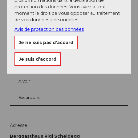
plus d’informations dans la déclaration de
Rita & Peter Meier-Fischbacher
protection des données. Vous avez à tout
moment le droit de vous opposer au traitement
de vos données personnelles.
Avis de protection des données
A proximité
Je ne suis pas d’accord
Regarder sur la carte
Je suis d’accord
Evénement
A voir
Excursions
Adresse
Berggasthaus Rigi Scheidegg