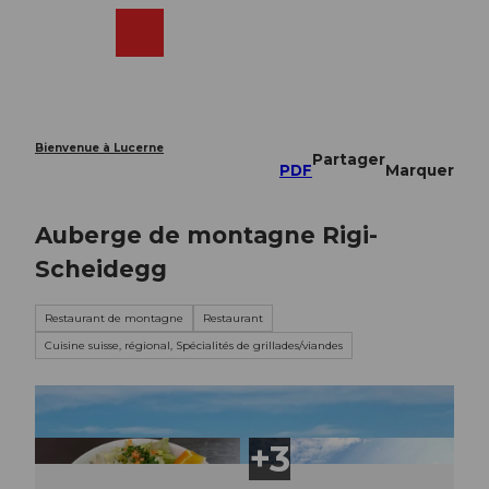
T
o
Webcams
Recherche
Menu
Shop
c
o
n
t
e
Bienvenue à Lucerne
Partager
n
PDF
Marquer
t
Auberge de montagne Rigi-
Scheidegg
Restaurant de montagne
Restaurant
Cuisine suisse, régional, Spécialités de grillades/viandes