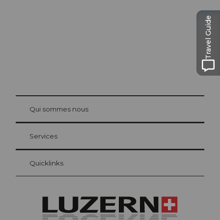
Travel Guide
© Be
at Bre
chbü
hl
Qui sommes nous
Carte d’hôte Lucerne
Vos avantages en tant qu'hôte pour la nuit
Services
Quicklinks