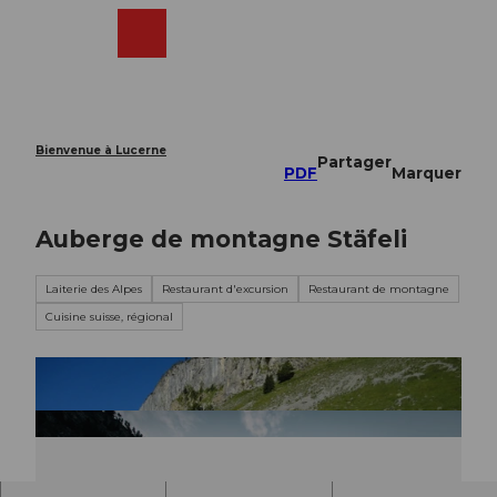
T
o
Webcams
Recherche
Menu
Shop
c
o
n
t
e
Bienvenue à Lucerne
Partager
n
PDF
Marquer
t
Auberge de montagne Stäfeli
Laiterie des Alpes
Restaurant d'excursion
Restaurant de montagne
Cuisine suisse, régional