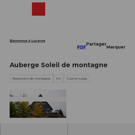
T
o
Webcams
Recherche
Menu
Shop
c
o
n
t
e
Bienvenue à Lucerne
Partager
n
PDF
Marquer
t
Auberge Soleil de montagne
Restaurant de montagne
Inn
Cuisine suisse
© Gasthaus Bergsonne |
CC-BY-NC-ND