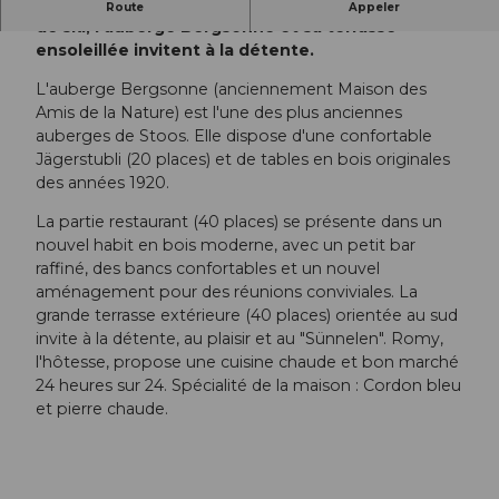
À proximité du Stoos-Seeli et non loin des pistes
Route
Appeler
de ski, l'auberge Bergsonne et sa terrasse
ensoleillée invitent à la détente.
L'auberge Bergsonne (anciennement Maison des
Amis de la Nature) est l'une des plus anciennes
auberges de Stoos. Elle dispose d'une confortable
Jägerstubli (20 places) et de tables en bois originales
des années 1920.
La partie restaurant (40 places) se présente dans un
nouvel habit en bois moderne, avec un petit bar
raffiné, des bancs confortables et un nouvel
aménagement pour des réunions conviviales. La
grande terrasse extérieure (40 places) orientée au sud
invite à la détente, au plaisir et au "Sünnelen". Romy,
l'hôtesse, propose une cuisine chaude et bon marché
24 heures sur 24. Spécialité de la maison : Cordon bleu
et pierre chaude.