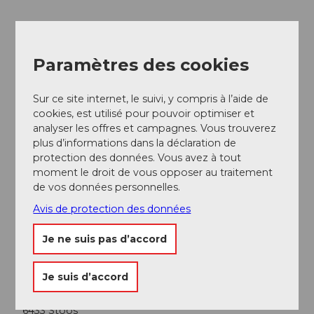
Paramètres des cookies
A proximité
Regarder sur la carte
Sur ce site internet, le suivi, y compris à l’aide de
cookies, est utilisé pour pouvoir optimiser et
Evénement
analyser les offres et campagnes. Vous trouverez
plus d’informations dans la déclaration de
A voir
protection des données. Vous avez à tout
moment le droit de vous opposer au traitement
de vos données personnelles.
Excursions
Avis de protection des données
Je ne suis pas d’accord
Adresse
Je suis d’accord
Gasthaus Bergsonne
Ringstrasse 80
6433
Stoos