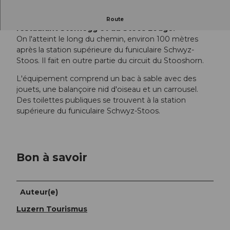
L'aire de jeux se trouve directement près du
Route
restaurant Sternegg et du Stoos Lodge.
On l'atteint le long du chemin, environ 100 mètres
après la station supérieure du funiculaire Schwyz-
Stoos. Il fait en outre partie du circuit du Stooshorn.
L'équipement comprend un bac à sable avec des
jouets, une balançoire nid d'oiseau et un carrousel.
Des toilettes publiques se trouvent à la station
supérieure du funiculaire Schwyz-Stoos.
Bon à savoir
Auteur(e)
Luzern Tourismus