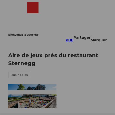
T
o
Webcams
Recherche
Menu
Shop
c
o
n
t
e
Bienvenue à Lucerne
Partager
n
PDF
Marquer
t
Aire de jeux près du restaurant
Sternegg
Terrain de jeu
© Stoos-Muotatal Tourismus, Stoos-Muotatal T
ourismus |
CC-BY