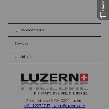
Travel Guide
© Be
at Bre
chbü
hl
Qui sommes nous
Carte d’hôte Lucerne
Vos avantages en tant qu'hôte pour la nuit
Services
Quicklinks
Zentralstrasse 5, CH-6002 Luzern
+41 41 227 17 17
,
luzern@luzern.com