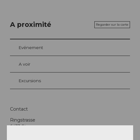
A proximité
Regarder sur la carte
Evénement
A voir
Excursions
Contact
Ringstrasse
6433
Stoos
Arrivée