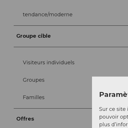
tendance/moderne
Groupe cible
Visiteurs individuels
Groupes
Paramèt
Familles
Sur ce site 
pouvoir opt
Offres
plus d’info