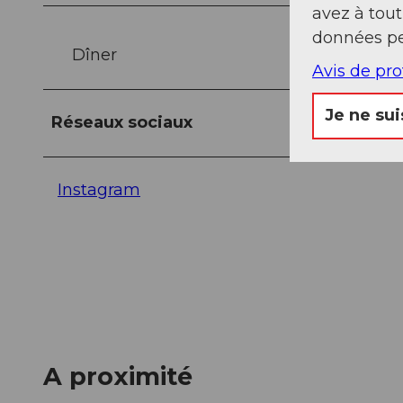
avez à tou
données pe
Dîner
Avis de pr
Je ne sui
Réseaux sociaux
Instagram
A proximité