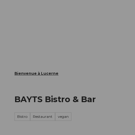
T
nts
Webcams
Carte d’hôte
o
c
La ville
La région
Informer
o
n
t
e
n
t
Bienvenue à Lucerne
BAYTS Bistro & Bar
Bistro
Restaurant
vegan