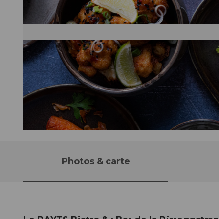
©
CC-BY-NC-ND
Photos & carte