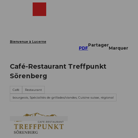
T
o
Webcams
Recherche
Menu
Shop
c
o
n
t
e
Bienvenue à Lucerne
Partager
n
PDF
Marquer
t
Café-Restaurant Treffpunkt
Sörenberg
Café
Restaurant
bourgeois, Spécialités de grillades/viandes, Cuisine suisse, régional