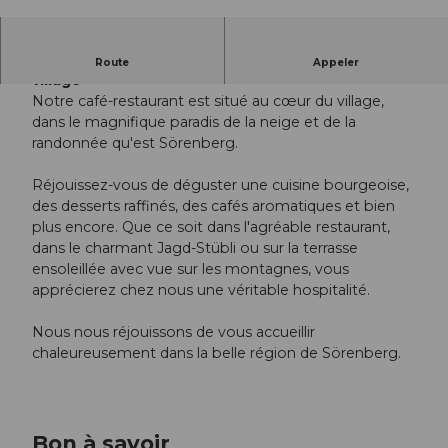
Treffpunkt Sörenberg - Le café au centre du
Route
Appeler
village
Notre café-restaurant est situé au cœur du village,
dans le magnifique paradis de la neige et de la
randonnée qu'est Sörenberg.
Réjouissez-vous de déguster une cuisine bourgeoise,
des desserts raffinés, des cafés aromatiques et bien
plus encore. Que ce soit dans l'agréable restaurant,
dans le charmant Jagd-Stübli ou sur la terrasse
ensoleillée avec vue sur les montagnes, vous
apprécierez chez nous une véritable hospitalité.
Nous nous réjouissons de vous accueillir
chaleureusement dans la belle région de Sörenberg.
Bon à savoir