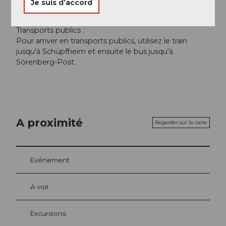
Je suis d’accord
Sörenberg.
Transports publics :
Pour arriver en transports publics, utilisez le train
jusqu'à Schüpfheim et ensuite le bus jusqu'à
Sörenberg-Post.
A proximité
Regarder sur la carte
Evénement
A voir
Excursions