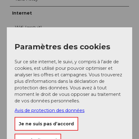
Internet
Wifi (gratuit)
Offres
Paramètres des cookies
Dîner
Sur ce site internet, le suivi, y compris à l’aide de
cookies, est utilisé pour pouvoir optimiser et
Déjeuner
analyser les offres et campagnes. Vous trouverez
plus d’informations dans la déclaration de
protection des données. Vous avez à tout
À la carte
moment le droit de vous opposer au traitement
de vos données personnelles.
Arrivée et stationnement
Avis de protection des données
Voiture :
La biosphère UNESCO d'Entlebuch se trouve au cœur
Je ne suis pas d’accord
de la Suisse, au centre entre Berne et Lucerne. Vous
arrivez à Sörenberg par la route principale 10 en
direction de Schüpfheim et de là vers Flühli