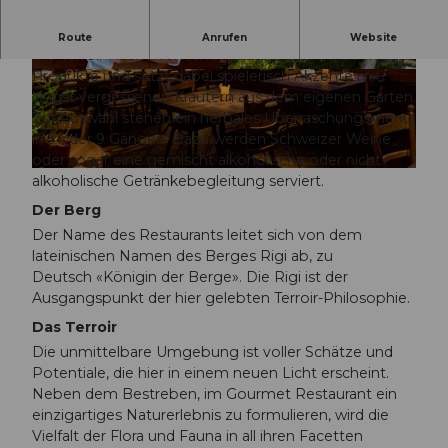
Ein echtes Gourmet-Erlebnis in 1550 m Höhe.
Route
Anrufen
Website
Die Terroir Küche verwendet ausschliesslich Schweizer
Produkte und setzt dabei spielerisch Akzente mit
© Kräuterhotel Edelweiss Rigi |
© Kräuterhotel Edelweiss Rigi |
CC-BY-NC-ND
CC-BY-NC-ND
längst vergessenen Kräutern aus dem eigenen Garten.
Zur Auswahl stehen ein herbales Überraschungsmenü
in 5 oder 9 Gängen. Dazu werden Schweizer Weine
oder sogar eine gemischt alkoholische oder nicht-
© Kräuterhotel Edelweiss Rigi |
CC-BY-NC-ND
alkoholische Getränkebegleitung serviert.
Der Berg
Der Name des Restaurants leitet sich von dem
lateinischen Namen des Berges Rigi ab, zu
Deutsch «Königin der Berge». Die Rigi ist der
Ausgangspunkt der hier gelebten Terroir-Philosophie.
Das Terroir
Die unmittelbare Umgebung ist voller Schätze und
Potentiale, die hier in einem neuen Licht erscheint.
Neben dem Bestreben, im Gourmet Restaurant ein
einzigartiges Naturerlebnis zu formulieren, wird die
Vielfalt der Flora und Fauna in all ihren Facetten