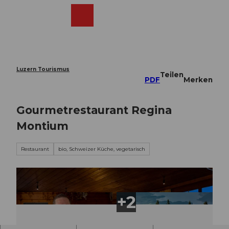
Z
u
Webcams
Merkzettel
Suche
Menü
Shop
m
I
n
h
a
Luzern Tourismus
Teilen
l
PDF
Merken
t
Gourmetrestaurant Regina
Montium
Restaurant
bio, Schweizer Küche, vegetarisch