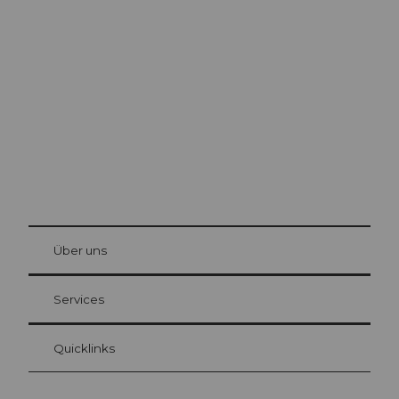
Ausflugstipps in
Luzern
Die Stadt. Der See. Die Berge.
© Be
at Bre
chbü
hl
Über uns
Gästekarte Luzern
Ihre Vorteile als Übernachtungsgast
Services
Quicklinks