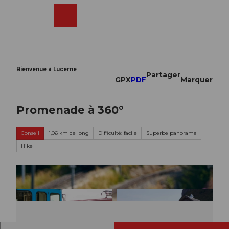
T
o
Webcams
Recherche
Menu
Shop
c
o
n
t
e
Bienvenue à Lucerne
Partager
n
GPX
PDF
Marquer
t
Promenade à 360°
Conseil
1,06 km de long
Difficulté: facile
Superbe panorama
Hike