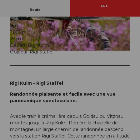
GPX
Route
0:30 h
1,06 km
© RIGI BAHNEN AG, Schwyzer Wanderwege
© RIGI BAHNEN AG, Schwyzer Wanderwege
1 m
160 m
1.605 m
1.764 m
159 m
Départ: Rigi Kulm
Objectif: Rigi Staffel
© Wanderblondies, Fabienne Bregenzer & Tina Fischer, Schwyzer Wanderwege
Rigi Kulm - Rigi Staffel
Randonnée plaisante et facile avec une vue
panoramique spectaculaire.
Avec le train à crémaillère depuis Goldau ou Vitznau,
montez jusqu'à Rigi Kulm. Derrière la chapelle de
montagne, un large chemin de randonnée descend
vers la station Rigi Staffel. Cette randonnée en altitude