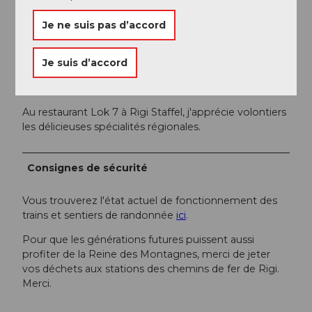
Organisation
Je ne suis pas d’accord
Schwyzer Wanderwege
Je suis d’accord
Conseil de l'auteur
Au restaurant Lok 7 à Rigi Staffel, j'apprécie volontiers
les délicieuses spécialités régionales.
Consignes de sécurité
Vous trouverez l'état actuel de fonctionnement des
trains et sentiers de randonnée
ici
.
Pour que les générations futures puissent aussi
profiter de la Reine des Montagnes, merci de jeter
vos déchets aux stations des chemins de fer de Rigi.
Merci.