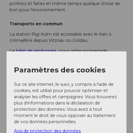
profitez et faites en même temps quelque chose de
bon pour l'environnement.
Transports en commun
La station Rigi Kulm est accessible avec le train à
crémaillère depuis Vitznau ou Goldau.
Le
billet de randonnée
pour cette promenade
comprend les trajets en train suivants :
de Vitznau / Weggis à Rigi Kulm avec le train à
Paramètres des cookies
crémaillère ou le téléphérique
de Rigi Kaltbad à Vitznau / Weggis avec le train à
Sur ce site internet, le suivi, y compris à l’aide de
crémaillère ou le téléphérique
cookies, est utilisé pour pouvoir optimiser et
Les horaires des chemins de fer de Rigi se trouvent
analyser les offres et campagnes. Vous trouverez
ici
.
plus d’informations dans la déclaration de
protection des données. Vous avez à tout
moment le droit de vous opposer au traitement
Auteur(e)
de vos données personnelles.
Gäste-Service Rigi
Avis de protection des données