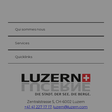
© Be
at Bre
chbü
hl
Qui sommes nous
Carte d’hôte Lucerne
Vos avantages en tant qu'hôte pour la nuit
Services
Quicklinks
Zentralstrasse 5, CH-6002 Luzern
+41 41 227 17 17
,
luzern@luzern.com