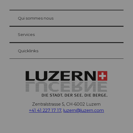
© Be
at Bre
chbü
hl
Qui sommes nous
Carte d’hôte Lucerne
Vos avantages en tant qu'hôte pour la nuit
Services
Quicklinks
Zentralstrasse 5, CH-6002 Luzern
+41 41 227 17 17
,
luzern@luzern.com