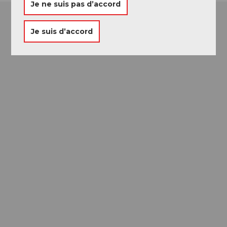
Je ne suis pas d’accord
Je suis d’accord
Passeport des
Musées
Libre accès à neuf musées