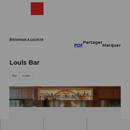
T
o
Webcams
Recherche
Menu
Shop
c
o
n
t
e
Bienvenue à Lucerne
Partager
n
PDF
Marquer
t
Louis Bar
Bar
autre