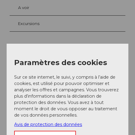
A voir
Excursions
Adresse
Paramètres des cookies
Art Deco Hotel Montana
Adligenswilerstrasse 22
6004
Luzern
Sur ce site internet, le suivi, y compris à l’aide de
+41 41 419 00 00
cookies, est utilisé pour pouvoir optimiser et
analyser les offres et campagnes. Vous trouverez
info@hotel-montana.ch
plus d’informations dans la déclaration de
Website
protection des données. Vous avez à tout
moment le droit de vous opposer au traitement
Arrivée
de vos données personnelles.
Avis de protection des données