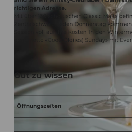
Sind Sie ein Whisky-Liebhaber? Dann sind
richtigen Adresse.
Mit über 130 schottischen Classic Malts bef
Zentralschweiz. Jeden Donnerstag kommen 
Session voll auf ihre Kosten. In den Winte
dem Motto «Good Old(ies) Sunday» mit Ever
Gut zu wissen
Öffnungszeiten