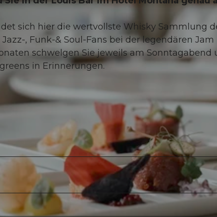
 Sie in der Louis Bar im Hotel Montana genau 
indet sich hier die wertvollste Whisky Sammlung d
Jazz-, Funk-& Soul-Fans bei der legendären Jam
rmonaten schwelgen Sie jeweils am Sonntagabend 
greens in Erinnerungen.