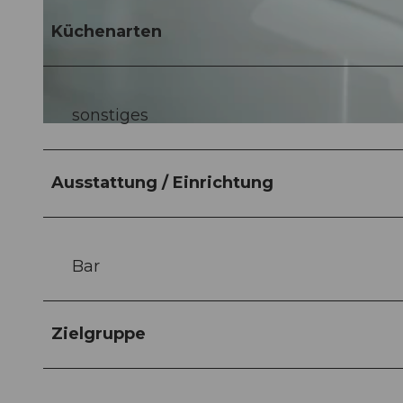
Küchenarten
© Maja Juzwiak, Art deco Montana |
CC-BY-NC-ND
sonstiges
© Maja Juzwiak, Art Deco Montana |
CC-BY-NC-ND
Ausstattung / Einrichtung
Bar
Zielgruppe