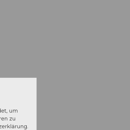
schauen
det, um
ren zu
zerklärung.