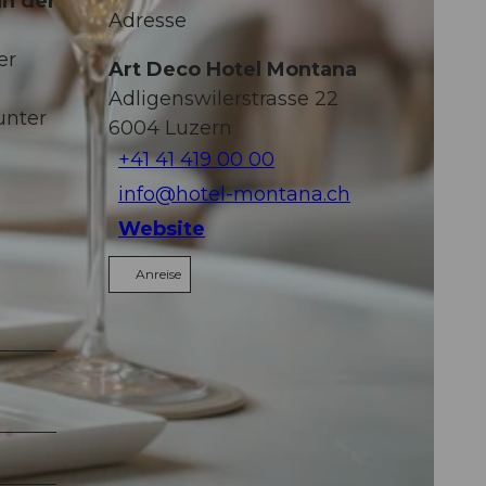
an der
Adresse
er
Art Deco Hotel Montana
Adligenswilerstrasse 22
unter
6004
Luzern
+41 41 419 00 00
info@hotel-montana.ch
Website
Anreise