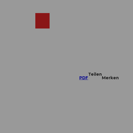
DE
ebcams
Merkzettel
Suche
Shop
Teilen
PDF
Merken