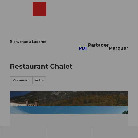
T
o
Webcams
Recherche
Menu
Shop
c
o
n
t
e
Bienvenue à Lucerne
Partager
n
PDF
Marquer
t
Restaurant Chalet
Restaurant
autre