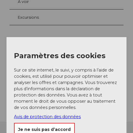
A voir
Excursions
Adresse
Paramètres des cookies
Bahnhofplatz 1
6053
Alpnachstad
+41 41 329 13 00
Sur ce site internet, le suivi, y compris à l’aide de
cookies, est utilisé pour pouvoir optimiser et
hotels@pilatus.ch
analyser les offres et campagnes. Vous trouverez
Website
plus d’informations dans la déclaration de
protection des données. Vous avez à tout
Arrivée
moment le droit de vous opposer au traitement
de vos données personnelles.
Avis de protection des données
Je ne suis pas d’accord