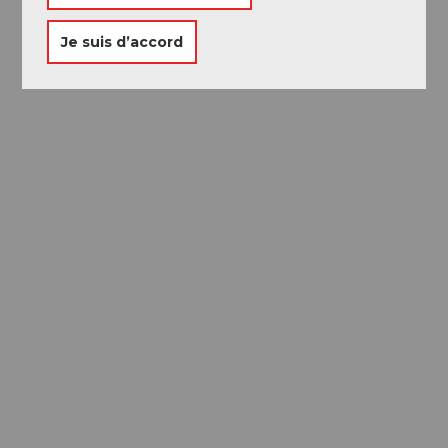
Je suis d’accord
Passeport des
Musées
Libre accès à neuf musées