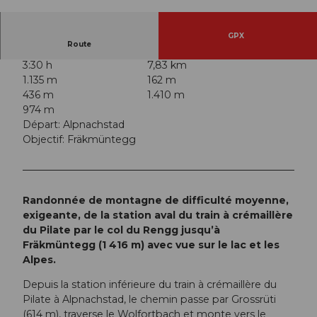
© Armin Ben Wurmser & Tina Gerber, Armin B
en Wurmser & Tina Gerber
GPX
Route
3:30 h
7,83 km
1.135 m
162 m
436 m
1.410 m
974 m
Départ: Alpnachstad
Objectif: Fräkmüntegg
Randonnée de montagne de difficulté moyenne,
exigeante, de la station aval du train à crémaillère
du Pilate par le col du Rengg jusqu’à
Fräkmüntegg (1 416 m) avec vue sur le lac et les
Alpes.
Depuis la station inférieure du train à crémaillère du
Pilate à Alpnachstad, le chemin passe par Grossrüti
(614 m), traverse le Wolfortbach et monte vers le