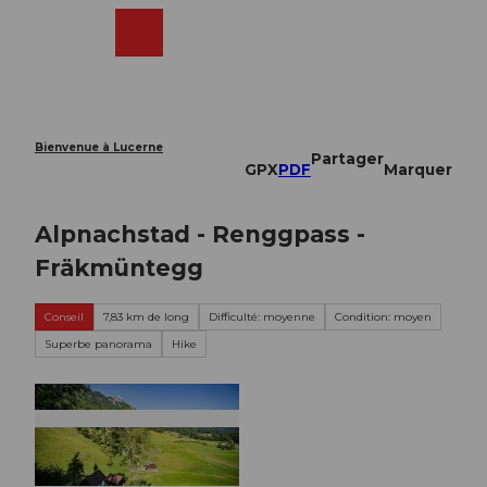
T
o
Webcams
Recherche
Menu
Shop
c
o
n
t
e
Bienvenue à Lucerne
Partager
n
GPX
PDF
Marquer
t
Alpnachstad - Renggpass -
Fräkmüntegg
Conseil
7,83 km de long
Difficulté: moyenne
Condition: moyen
Superbe panorama
Hike