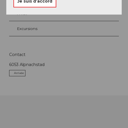
Je suis d’accord
A voir
Excursions
Contact
6053
Alpnachstad
Arrivée