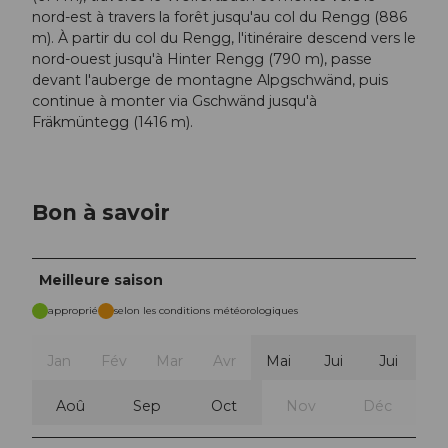
nord-est à travers la forêt jusqu'au col du Rengg (886
m). À partir du col du Rengg, l'itinéraire descend vers le
nord-ouest jusqu'à Hinter Rengg (790 m), passe
devant l'auberge de montagne Alpgschwänd, puis
continue à monter via Gschwänd jusqu'à
Fräkmüntegg (1416 m).
Bon à savoir
Meilleure saison
approprié
selon les conditions météorologiques
Jan
Fév
Mar
Avr
Mai
Jui
Jui
Aoû
Sep
Oct
Nov
Déc