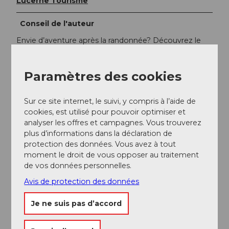
Lucerne Tourisme
Conseil de l'auteur
Envie d’aventure après la randonnée? Découvrez le
parc accrobranche du Pilate près de Fräkmüntegg,
avec dix parcours de différents niveaux.
Paramètres des cookies
Sur ce site internet, le suivi, y compris à l’aide de
cookies, est utilisé pour pouvoir optimiser et
analyser les offres et campagnes. Vous trouverez
plus d’informations dans la déclaration de
protection des données. Vous avez à tout
moment le droit de vous opposer au traitement
de vos données personnelles.
Avis de protection des données
A proximité
Regarder sur la carte
Je ne suis pas d’accord
Evénement