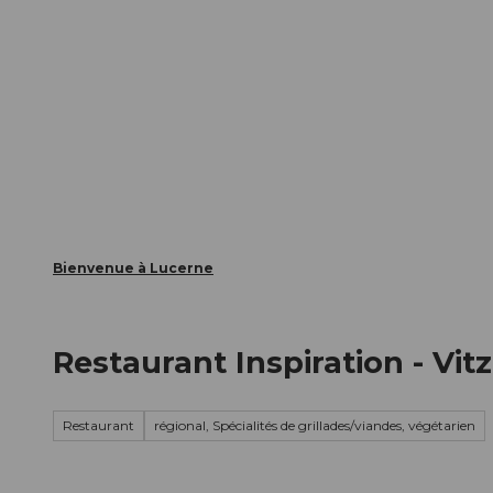
T
nts
Webcams
Carte d’hôte
o
c
La ville
La région
Informer
o
n
t
e
n
t
Bienvenue à Lucerne
Restaurant Inspiration - Vi
Restaurant
régional, Spécialités de grillades/viandes, végétarien