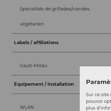
Spécialités de grillades/viandes
végétarien
Labels / affiliations
Gault-Millau
Paramèt
Équipement / installation
Sur ce site 
pouvoir opt
WLAN
plus d’info