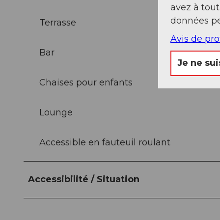
avez à tou
données pe
Terrasse
Avis de pr
Bar
Je ne sui
Chaises pour enfants
Lounge
Accessible en fauteuil roulant
Accessibilité / Situation