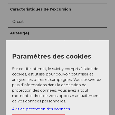
Caractéristiques de l'excursion
Circuit
Auteur(e)
Tourist Information Weggis (Luzern Tourismus
AG)
Paramètres des cookies
Organisation
Weggis Vitznau Rigi
Sur ce site internet, le suivi, y compris à l’aide de
cookies, est utilisé pour pouvoir optimiser et
analyser les offres et campagnes. Vous trouverez
plus d’informations dans la déclaration de
protection des données. Vous avez à tout
moment le droit de vous opposer au traitement
de vos données personnelles.
Avis de protection des données