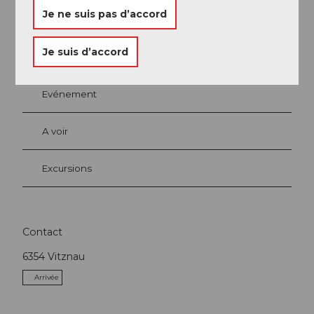
Je ne suis pas d’accord
A proximité
Regarder sur la carte
Je suis d’accord
Evénement
A voir
Excursions
Contact
6354
Vitznau
Arrivée