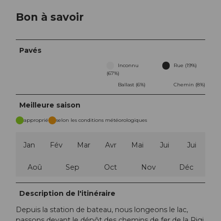
Bon à savoir
Pavés
Inconnu
Rue (19%)
(67%)
Ballast (6%)
Chemin (8%)
Meilleure saison
approprié
selon les conditions météorologiques
Jan
Fév
Mar
Avr
Mai
Jui
Jui
Aoû
Sep
Oct
Nov
Déc
Description de l'itinéraire
Depuis la station de bateau, nous longeons le lac,
passons devant le dépôt des chemins de fer de la Rigi