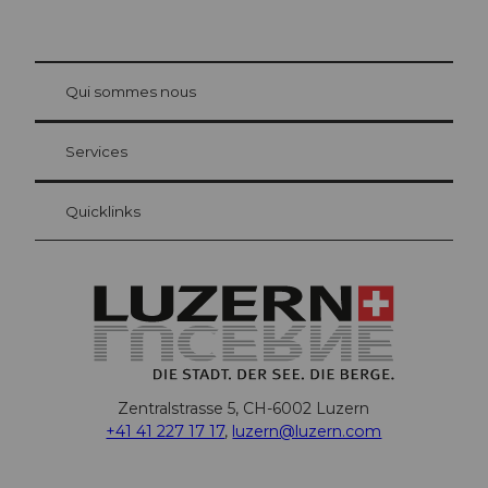
© Be
at Bre
chbü
hl
Qui sommes nous
Carte d’hôte Lucerne
Vos avantages en tant qu'hôte pour la nuit
Services
Quicklinks
Zentralstrasse 5, CH-6002 Luzern
+41 41 227 17 17
,
luzern@luzern.com