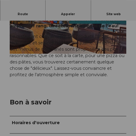
Grüezi au Seerestaurant LÜTZELAU au bord du
Route
Appeler
Site web
magnifique lac des Quatre-Cantons et bienvenue
au premier rang, directement au bord de l'eau!
© Seerestaurant Lützelau |
CC-BY-NC-ND
© Seerestaurant Lützelau |
CC-BY-NC-ND
Le restaurant convainc par ses produits frais et
régionaux et ses ingrédients de qualité. En semaine,
des menus de midi variés sont proposés à des prix
raisonnables. Que ce soit à la carte, pour une pizza ou
© Seerestaurant Lützelau |
CC-BY-NC-ND
des pâtes, vous trouverez certainement quelque
chose de "délicieux". Laissez-vous convaincre et
profitez de l'atmosphère simple et conviviale.
Bon à savoir
Horaires d'ouverture