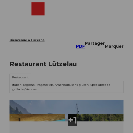
T
o
Webcams
Recherche
Menu
Shop
c
o
n
t
e
Bienvenue à Lucerne
Partager
n
PDF
Marquer
t
Restaurant Lützelau
Restaurant
Italien, régional, végétarien, Américain, sans gluten, Spécialités de
grillades/viandes