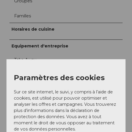
Groupes
Familles
Horaires de cuisine
Equipement d'entreprise
Take Away
Offres
Paramètres des cookies
Dîner
Sur ce site internet, le suivi, y compris à l’aide de
cookies, est utilisé pour pouvoir optimiser et
Déjeuner
analyser les offres et campagnes. Vous trouverez
plus d’informations dans la déclaration de
protection des données. Vous avez à tout
Fêtes/mariages
moment le droit de vous opposer au traitement
de vos données personnelles.
Produits