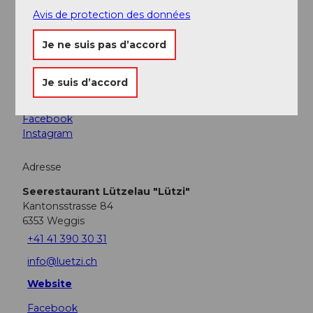
Avis de protection des données
Poisson
Je ne suis pas d’accord
Gibier
Je suis d’accord
Réseaux sociaux
Facebook
Instagram
Adresse
Seerestaurant Lützelau "Lützi"
Kantonsstrasse 84
6353
Weggis
+41 41 390 30 31
info@luetzi.ch
Website
Facebook