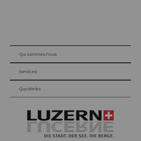
© Be
at Bre
chbü
hl
Qui sommes nous
Carte d’hôte Lucerne
Vos avantages en tant qu'hôte pour la nuit
Services
Quicklinks