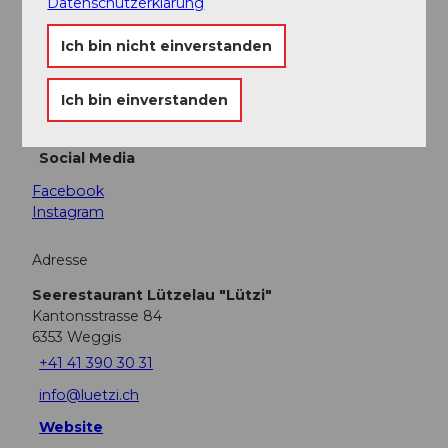
Datenschutzerklärung
Produkte
Ich bin nicht einverstanden
Fisch
Ich bin einverstanden
Wild
Social Media
Facebook
Instagram
Adresse
Seerestaurant Lützelau "Lützi"
Kantonsstrasse 84
6353
Weggis
+41 41 390 30 31
info@luetzi.ch
Website