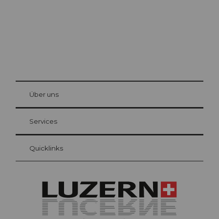
© Be
at Bre
chbü
hl
Über uns
Gästekarte Luzern
Ihre Vorteile als Übernachtungsgast
Services
Quicklinks