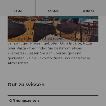
Grüezi im Seerestaurant LÜTZELAU am schönen
Route
Anrufen
Website
Vierwaldstättersee und willkommen in der ersten
Reihe direkt am Wasser!
© Seerestaurant Lützelau |
CC-BY-NC-ND
© Seerestaurant Lützelau |
CC-BY-NC-ND
Das Restaurant überzeugt mit frischen, regionalen
Produkten und hochwertigen Zutaten. Unter der
Woche werden abwechslungsreiche Mittagsmenüs zu
vernünftigen Preisen geboten. Ob à la carte, Pizza
© Seerestaurant Lützelau |
CC-BY-NC-ND
oder Pasta – hier finden Sie bestimmt etwas
«Leckeres». Lassen Sie sich überzeugen und
geniessen Sie die unkomplizierte und gemütliche
Atmosphäre.
Gut zu wissen
Öffnungszeiten