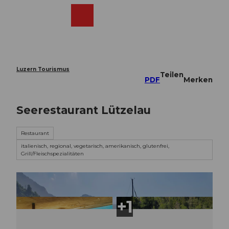
Z
u
Webcams
Merkzettel
Suche
Menü
Shop
m
I
n
h
a
Luzern Tourismus
Teilen
l
PDF
Merken
t
Seerestaurant Lützelau
Restaurant
italienisch, regional, vegetarisch, amerikanisch, glutenfrei,
Grill/Fleischspezialitäten