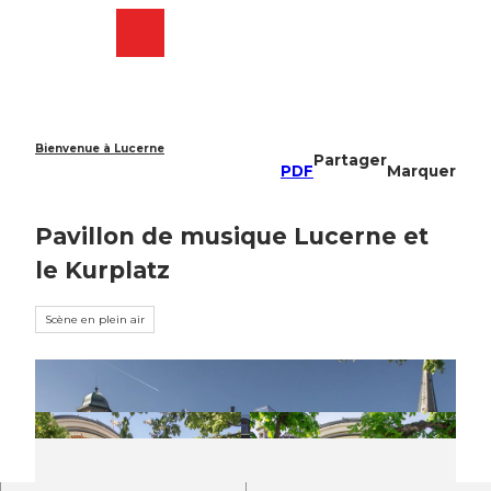
T
o
Webcams
Recherche
Menu
Shop
c
o
n
t
e
Bienvenue à Lucerne
Partager
n
PDF
Marquer
t
Pavillon de musique Lucerne et
le Kurplatz
Scène en plein air