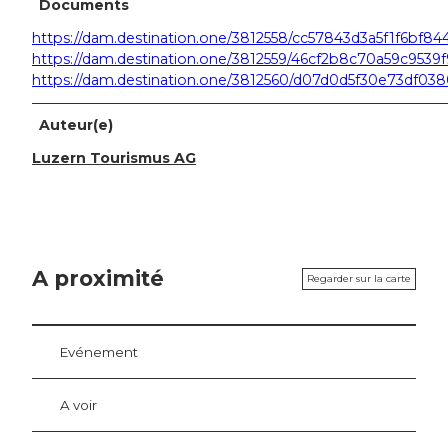
Documents
https://dam.destination.one/3812558/cc57843d3a5f1f6bf
https://dam.destination.one/3812559/46cf2b8c70a59c9539
https://dam.destination.one/3812560/d07d0d5f30e73df03
Auteur(e)
Luzern Tourismus AG
A proximité
Regarder sur la carte
Evénement
A voir