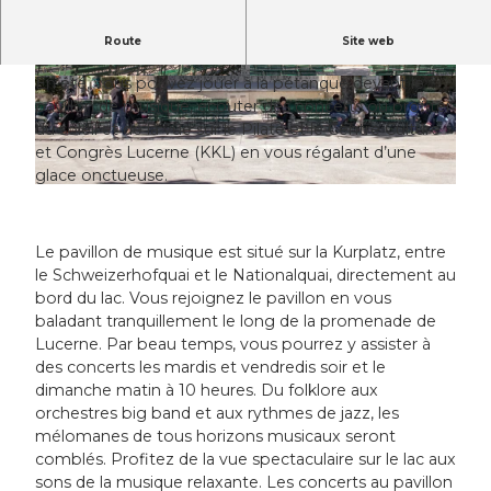
Le pavillon de musique est situé directement sur
Route
Site web
le lac.
En été, vous pouvez jouer à la pétanque devant le
© Laila Bosco, Luzern Tourismus AG, Laila Bos
© Laila Bosco, Luzern Tourismus AG, Laila Bos
co / LTAG
co / LTAG
pavillon de musique, écouter des concerts ou profiter
du soleil et de la vue sur le Pilate et le Centre Culture
et Congrès Lucerne (KKL) en vous régalant d’une
glace onctueuse.
© Laila Bosco, Luzern Tourismus AG, Laila Bosco / LTAG
Le pavillon de musique est situé sur la Kurplatz, entre
le Schweizerhofquai et le Nationalquai, directement au
bord du lac. Vous rejoignez le pavillon en vous
baladant tranquillement le long de la promenade de
Lucerne. Par beau temps, vous pourrez y assister à
des concerts les mardis et vendredis soir et le
dimanche matin à 10 heures. Du folklore aux
orchestres big band et aux rythmes de jazz, les
mélomanes de tous horizons musicaux seront
comblés. Profitez de la vue spectaculaire sur le lac aux
sons de la musique relaxante. Les concerts au pavillon