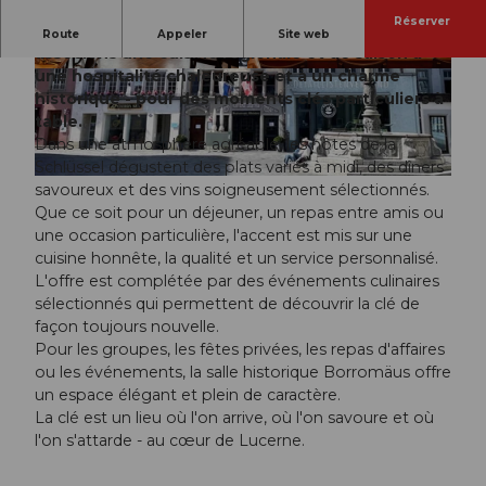
Réserver
Au cœur de la vieille ville de Lucerne, nous
Route
Appeler
Site web
associons une cuisine régionale et de saison à
une hospitalité chaleureuse et à un charme
© Michel Kiwic |
CC-BY-NC-ND
© Michel Kiwic |
CC-BY-NC-ND
historique - pour des moments clés particuliers à
table.
Dans une atmosphère agréable, les hôtes de la
Schlüssel dégustent des plats variés à midi, des dîners
© Restaurant Schlüssel |
CC-BY-NC-ND
savoureux et des vins soigneusement sélectionnés.
Que ce soit pour un déjeuner, un repas entre amis ou
une occasion particulière, l'accent est mis sur une
cuisine honnête, la qualité et un service personnalisé.
L'offre est complétée par des événements culinaires
sélectionnés qui permettent de découvrir la clé de
façon toujours nouvelle.
Pour les groupes, les fêtes privées, les repas d'affaires
ou les événements, la salle historique Borromäus offre
un espace élégant et plein de caractère.
La clé est un lieu où l'on arrive, où l'on savoure et où
l'on s'attarde - au cœur de Lucerne.