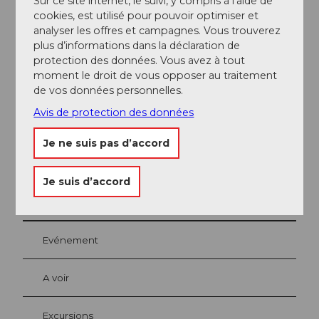
Sur ce site internet, le suivi, y compris à l’aide de
cookies, est utilisé pour pouvoir optimiser et
Réseaux sociaux
analyser les offres et campagnes. Vous trouverez
plus d’informations dans la déclaration de
Instagram
protection des données. Vous avez à tout
moment le droit de vous opposer au traitement
Interlocuteur/trice
de vos données personnelles.
Selina Corpataux
Avis de protection des données
Je ne suis pas d’accord
Je suis d’accord
A proximité
Regarder sur la carte
Evénement
A voir
Excursions