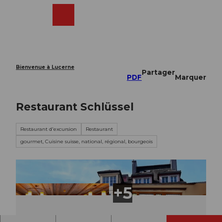
T
o
Webcams
Recherche
Menu
Shop
c
o
n
t
e
Bienvenue à Lucerne
Partager
n
PDF
Marquer
t
Restaurant Schlüssel
Restaurant d'excursion
Restaurant
gourmet, Cuisine suisse, national, régional, bourgeois