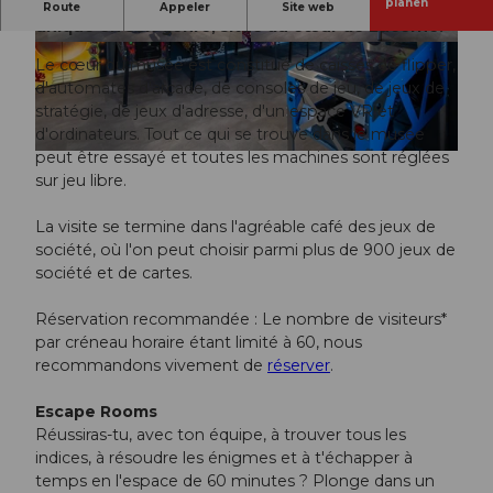
Le Gameorama est un musée du jeu interactif
planen
Route
Appeler
Site web
unique en son genre, situé au cœur de Lucerne.
© Gameorama |
CC-BY-NC-ND
© Gameorama |
CC-BY-NC-ND
Le cœur du musée est constitué de caisses de flipper,
d'automates d'arcade, de consoles de jeu, de jeux de
stratégie, de jeux d'adresse, d'un espace VR et
d'ordinateurs. Tout ce qui se trouve dans le musée
peut être essayé et toutes les machines sont réglées
© Gameorama |
CC-BY-NC-ND
sur jeu libre.
La visite se termine dans l'agréable café des jeux de
société, où l'on peut choisir parmi plus de 900 jeux de
société et de cartes.
Réservation recommandée : Le nombre de visiteurs*
par créneau horaire étant limité à 60, nous
recommandons vivement de
réserver
.
Escape Rooms
Réussiras-tu, avec ton équipe, à trouver tous les
indices, à résoudre les énigmes et à t'échapper à
temps en l'espace de 60 minutes ? Plonge dans un