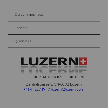
© Be
at Bre
chbü
hl
Qui sommes nous
Carte d’hôte Lucerne
Vos avantages en tant qu'hôte pour la nuit
Services
Quicklinks
Zentralstrasse 5, CH-6002 Luzern
+41 41 227 17 17
,
luzern@luzern.com