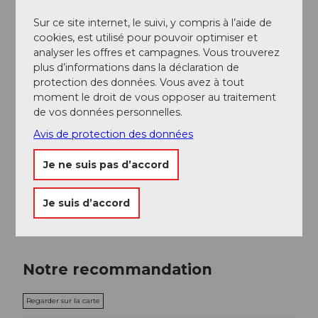
En voiture :
Sur ce site internet, le suivi, y compris à l’aide de
Le parking "Kesselturm" se trouve à quelques minutes
cookies, est utilisé pour pouvoir optimiser et
à pied du Gameorama.
analyser les offres et campagnes. Vous trouverez
https://www.gameorama.ch/fr
plus d’informations dans la déclaration de
protection des données. Vous avez à tout
Réseaux sociaux
moment le droit de vous opposer au traitement
de vos données personnelles.
Facebook
Instagram
Avis de protection des données
Interlocuteur/trice
Je ne suis pas d’accord
Marco Röllin
Je suis d’accord
Notre recommandation
Regarder sur la carte