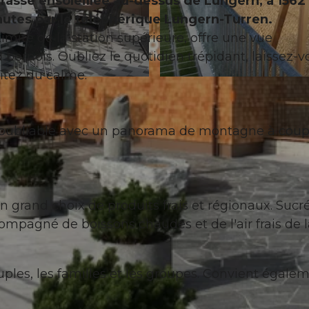
rrasse ensoleillée au-dessus de Lungern, à 1562
nutes par le téléphérique Lungern-Turren.
imité de la station supérieure, offre une vue
bernois. Oubliez le quotidien trépidant, laissez-v
fitez du calme.
© Obwalden Tourismus, Obwalden Tourismus
 inoubliable avec un panorama de montagne à coup
 grand choix de produits frais et régionaux. Sucr
accompagné de boissons chaudes et de l'air frais de 
les, les familles et les groupes. Convient égale