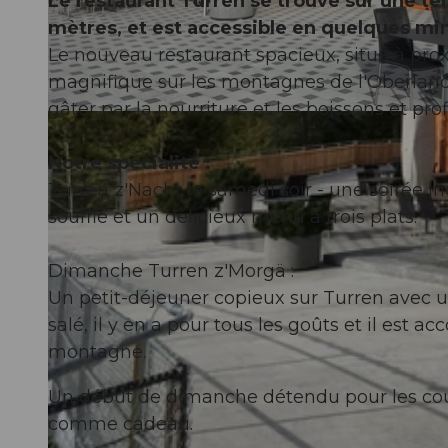
Le restaurant Turren se trouve sur une te
mètres, et est accessible en quelques mi
Le nouveau restaurant spacieux, situé à prox
magnifique sur les montagnes de l'Oberland 
gâter par la nourriture et les boissons et pro
© Obwalden Tourismus, Obwalden Tourismus
Notre spécialité :
Turren z'Nacht le samedi soir - une soirée
souffle et un délicieux menu à trois plats.
Dimanche Turren z'Morgä :
Un petit-déjeuner copieux sur Turren avec un
salé, il y en a pour tous les goûts et il est 
montagne.
Un début de dimanche détendu pour les coup
comme cadeau.