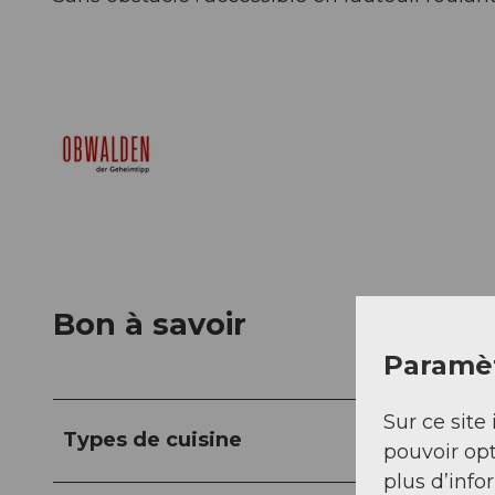
Bon à savoir
Paramèt
Sur ce site 
Types de cuisine
pouvoir opt
plus d’info