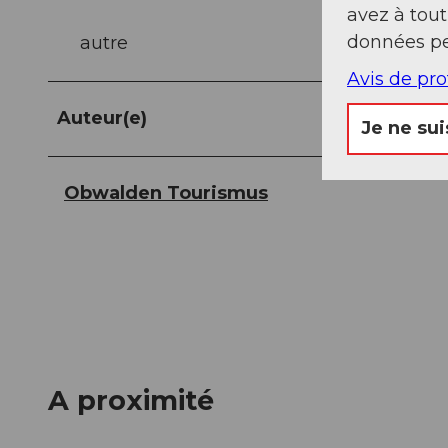
avez à tou
données pe
autre
Avis de pr
Auteur(e)
Je ne sui
Obwalden Tourismus
A proximité