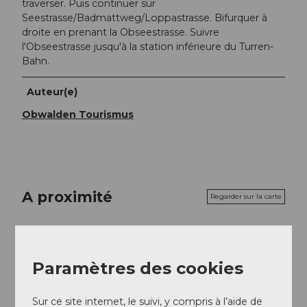
traverser. Puis continuer sur
Seestrasse/Badmattweg/Loppastrasse. Bifurquer à
droite en prenant la Obseestrasse. Suivre
l'Obseestrasse jusqu'à la station inférieure du Turren-
Bahn.
Auteur(e)
Obwalden Tourismus
A proximité
Regarder sur la carte
A voir
Paramètres des cookies
Excursions
Sur ce site internet, le suivi, y compris à l’aide de