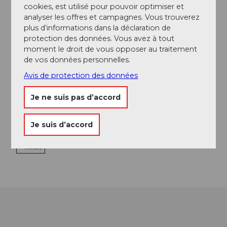
cookies, est utilisé pour pouvoir optimiser et
Webcams
analyser les offres et campagnes. Vous trouverez
plus d’informations dans la déclaration de
protection des données. Vous avez à tout
moment le droit de vous opposer au traitement
Contact
de vos données personnelles.
Turren
Avis de protection des données
6078
Lungern
Je ne suis pas d’accord
+41 41 679 01 11
info@ltb-ag.ch
Je suis d’accord
Website
Arrivée