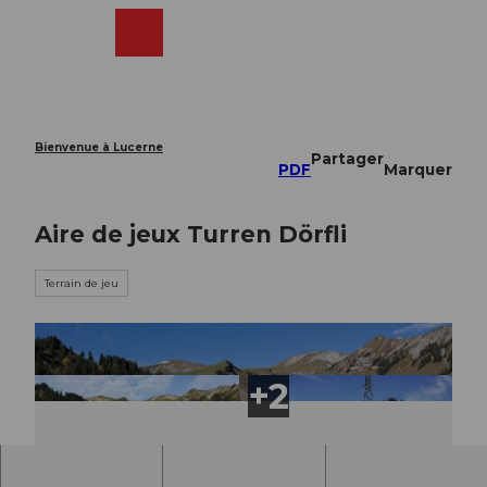
T
o
Webcams
Recherche
Menu
Shop
c
o
n
t
e
Bienvenue à Lucerne
Partager
n
PDF
Marquer
t
Aire de jeux Turren Dörfli
Terrain de jeu