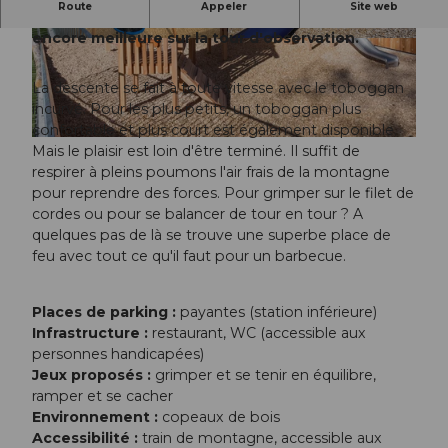
Route
Appeler
Site web
La vue sur les montagnes environnantes est
encore meilleure sur la tour d'observation.
© Obwalden Tourismus, Obwalden Tourismus
© Obwalden Tourismus, Obwalden Tourismus
La descente se fait à toute vitesse avec le toboggan
incurvé. Pour les plus petits, un toboggan plus
confortable et plus court est également disponible.
© Obwalden Tourismus, Obwalden Tourismus
Mais le plaisir est loin d'être terminé. Il suffit de
respirer à pleins poumons l'air frais de la montagne
pour reprendre des forces. Pour grimper sur le filet de
cordes ou pour se balancer de tour en tour ? A
quelques pas de là se trouve une superbe place de
feu avec tout ce qu'il faut pour un barbecue.
Places de parking :
payantes (station inférieure)
Infrastructure :
restaurant, WC (accessible aux
personnes handicapées)
Jeux proposés :
grimper et se tenir en équilibre,
ramper et se cacher
Environnement :
copeaux de bois
Accessibilité :
train de montagne, accessible aux