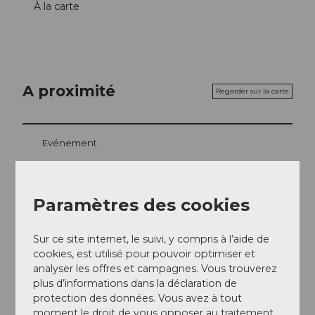
À la carte
A proximité
Regarder sur la carte
Evénement
A voir
Paramètres des cookies
Excursions
Sur ce site internet, le suivi, y compris à l’aide de
cookies, est utilisé pour pouvoir optimiser et
analyser les offres et campagnes. Vous trouverez
Adresse
plus d’informations dans la déclaration de
protection des données. Vous avez à tout
s'Buffet
moment le droit de vous opposer au traitement