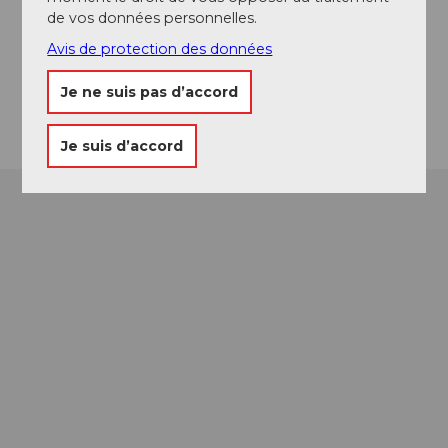
Bahnhofplatz 4
de vos données personnelles.
6370
Stans
Avis de protection des données
+41 (0)41 531 14 77
Je ne suis pas d’accord
Arrivée
Je suis d’accord