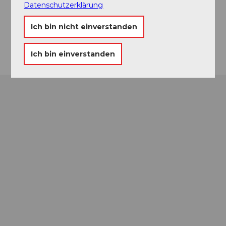
6370
Stans
Datenschutzerklärung
+41 (0)41 531 14 77
Ich bin nicht einverstanden
Anreise
Ich bin einverstanden