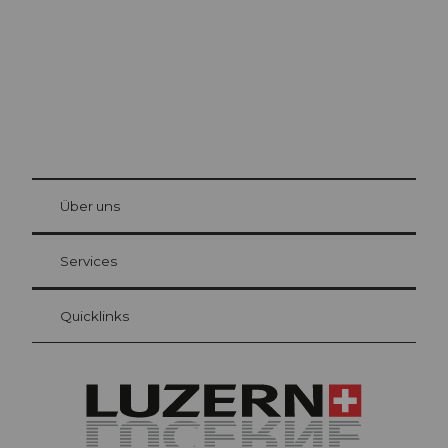
© Be
at Bre
chbü
hl
Über uns
Gästekarte Luzern
Ihre Vorteile als Übernachtungsgast
Services
Quicklinks