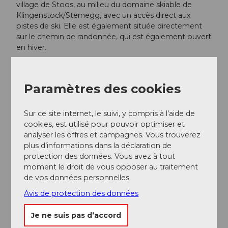
village de Stoos, au milieu du domaine skiable de
Klingenstock/Sternegg, avec un accès direct aux
pistes de ski. Elle est également située directement
sur le chemin de randonnée, qui est également ouvert
en hiver.
Réseaux sociaux
Paramètres des cookies
Instagram
Sur ce site internet, le suivi, y compris à l’aide de
cookies, est utilisé pour pouvoir optimiser et
analyser les offres et campagnes. Vous trouverez
plus d’informations dans la déclaration de
A proximité
Regarder sur la carte
protection des données. Vous avez à tout
moment le droit de vous opposer au traitement
de vos données personnelles.
Evénement
Avis de protection des données
A voir
Je ne suis pas d’accord