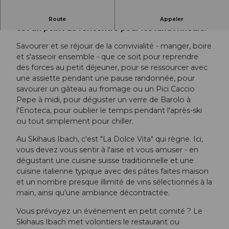
Situé dans la plus belle nature, le Skihaus Ibach
Route
Appeler
est un point de rencontre pour les randonneurs.
Savourer et se réjouir de la convivialité - manger, boire
et s'asseoir ensemble - que ce soit pour reprendre
des forces au petit déjeuner, pour se ressourcer avec
une assiette pendant une pause randonnée, pour
savourer un gâteau au fromage ou un Pici Caccio
Pepe à midi, pour déguster un verre de Barolo à
l'Enoteca, pour oublier le temps pendant l'après-ski
ou tout simplement pour chiller.
Au Skihaus Ibach, c'est "La Dolce Vita" qui règne. Ici,
vous devez vous sentir à l'aise et vous amuser - en
dégustant une cuisine suisse traditionnelle et une
cuisine italienne typique avec des pâtes faites maison
et un nombre presque illimité de vins sélectionnés à la
main, ainsi qu'une ambiance décontractée.
Vous prévoyez un événement en petit comité ? Le
Skihaus Ibach met volontiers le restaurant ou