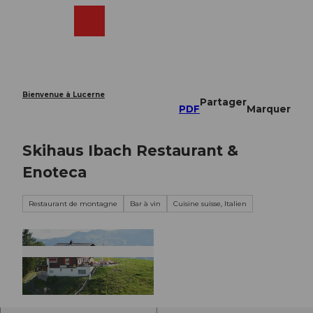
T
o
Webcams
Recherche
Menu
Shop
c
o
n
t
e
Bienvenue à Lucerne
Partager
n
PDF
Marquer
t
Skihaus Ibach Restaurant &
Enoteca
Restaurant de montagne
Bar à vin
Cuisine suisse, Italien
© Skihaus Ibach |
CC-BY-NC-ND