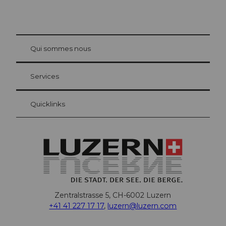
© Be
at Bre
chbü
hl
Qui sommes nous
Carte d’hôte Lucerne
Vos avantages en tant qu'hôte pour la nuit
Services
Quicklinks
Zentralstrasse 5, CH-6002 Luzern
+41 41 227 17 17
,
luzern@luzern.com