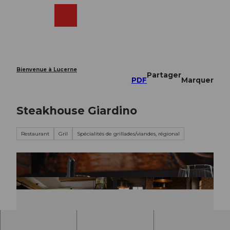
T
o
Webcams
Recherche
Menu
Shop
c
o
n
t
e
Bienvenue à Lucerne
Partager
n
PDF
Marquer
t
Steakhouse Giardino
Restaurant
Gril
Spécialités de grillades/viandes, régional