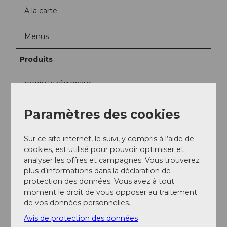
À la carte
Menus
Produits
produits régionaux
Réseaux sociaux
Paramètres des cookies
Facebook
Sur ce site internet, le suivi, y compris à l’aide de
cookies, est utilisé pour pouvoir optimiser et
analyser les offres et campagnes. Vous trouverez
plus d’informations dans la déclaration de
A proximité
protection des données. Vous avez à tout
Regarder sur la carte
moment le droit de vous opposer au traitement
de vos données personnelles.
Avis de protection des données
Evénement