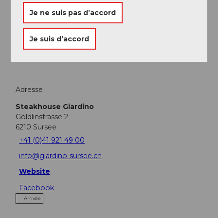
Je ne suis pas d’accord
A voir
Je suis d’accord
Excursions
Adresse
Steakhouse Giardino
Göldlinstrasse 2
6210
Sursee
+41 (0)41 921 49 00
info@giardino-sursee.ch
Website
Facebook
Arrivée