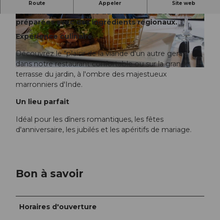
Au Steakhouse Sursee, savourez des spécialités
Route
Appeler
Site web
de grillades de qualité au charbon de bois,
préparées avec des ingrédients régionaux.
©
CC-BY
©
CC-BY
Expérience culinaire
Découvrez le "plaisir de la viande d'un autre genre"
dans notre restaurant confortable ou sur la grande
©
CC-BY
terrasse du jardin, à l'ombre des majestueux
marronniers d'Inde.
Un lieu parfait
Idéal pour les dîners romantiques, les fêtes
d'anniversaire, les jubilés et les apéritifs de mariage.
Bon à savoir
Horaires d'ouverture