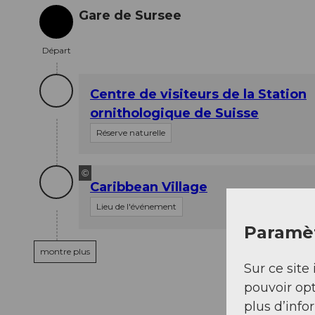
Gare de Sursee
Départ
Départ
Centre de visiteurs de la Station
ornithologique de Suisse
Réserve naturelle
©
Caribbean Village
Lieu de l'événement
Paramèt
montre plus
Sur ce site 
pouvoir opt
plus d’info