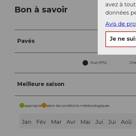
avez à tou
Bon à savoir
données pe
Avis de pr
Je ne sui
Pavés
Rue (91%)
Che
Meilleure saison
approprié
selon les conditions météorologiques
Jan
Fév
Mar
Avr
Mai
Jui
Jui
Aoû