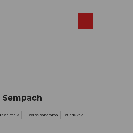
Réserver
FR
Webcams
Recherche
Shop
de Sempach
tion: facile
Superbe panorama
Tour de vélo