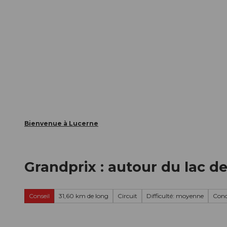
T
nts
Webcams
Carte d’hôte
o
c
La ville
La région
Informer
o
n
t
e
n
t
Bienvenue à Lucerne
Grandprix : autour du lac 
Conseil
31,60 km de long
Circuit
Difficulté: moyenne
Condi