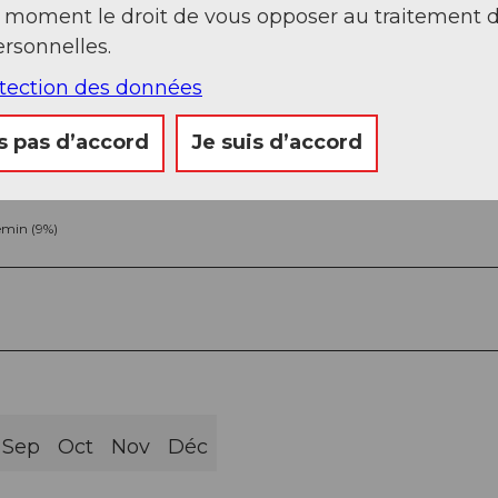
t moment le droit de vous opposer au traitement 
rsonnelles.
otection des données
s pas d’accord
Je suis d’accord
min (9%)
Sep
Oct
Nov
Déc