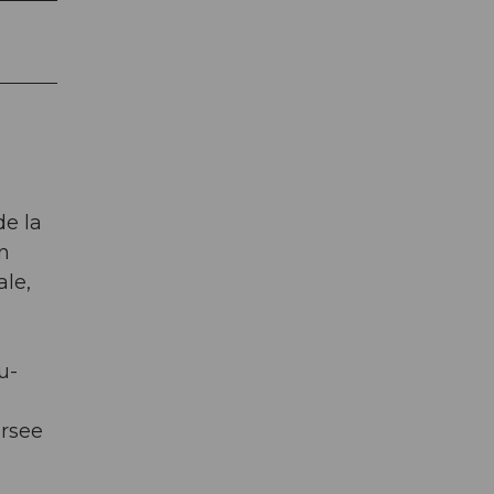
de la
an
ale,
u-
ursee