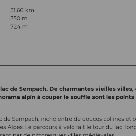
31,60 km
350 m
724 m
u lac de Sempach. De charmantes vieilles villes,
rama alpin à couper le souffle sont les points 
ac de Sempach, niché entre de douces collines et o
 Alpes. Le parcours à vélo fait le tour du lac, lo
ssant par de pittoresques villes médiévales.