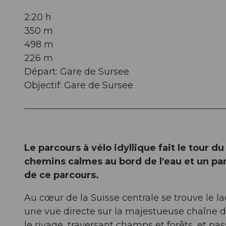
2:20 h
350 m
498 m
226 m
Départ: Gare de Sursee
Objectif: Gare de Sursee
Le parcours à vélo idyllique fait le tour d
chemins calmes au bord de l'eau et un pano
de ce parcours.
Au cœur de la Suisse centrale se trouve le l
une vue directe sur la majestueuse chaîne des
le rivage, traversant champs et forêts, et pa