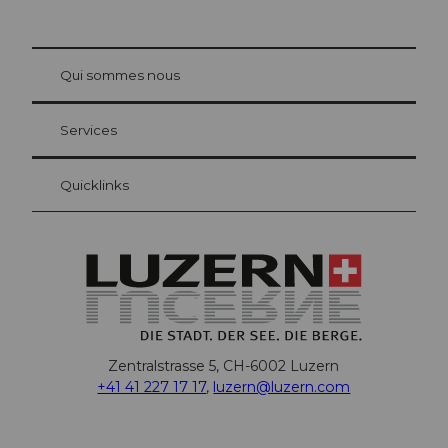
© Be
at Bre
chbü
hl
Qui sommes nous
Carte d’hôte Lucerne
Vos avantages en tant qu'hôte pour la nuit
Services
Quicklinks
Zentralstrasse 5, CH-6002 Luzern
+41 41 227 17 17
,
luzern@luzern.com