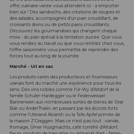
offre culinaire variée vous attendent ici - à emporter
bien sûr ! Des sandwichs, des créations de soupes et
des salades, accompagnés d'un pain croustillant, de
croissants divins ou de petits pains croustillants.
Découvrez les gourmandises qui changent chaque
mois - du pain spécial à la tentation sucrée. Que vous
vous rendiez au travail ou que vous rentriez chez vous,
l'offre saisonnière vous permettra de reprendre des
forces tout au long de la journée.
Marché - Uri en sac
Les produits variés des producteurs et fournisseurs
uranais font du marché une expérience pour tous les
sens. Des vins nobles comme l'Ur-Wy d'Altdorf de la
famille Schuler-Hardegger ou le Federweisser
Bannerwein aux nombreuses sortes de bières de Stiär
Biär ou AnderThaler, en passant par les alcools forts
comme l'Urbrand Absinth ou la Tells Apfel primée de
la maison Z'Graggen. Mais ce n'est pas tout : viande,
fromage, Ürner Hüsgmachts, café torréfié d'Altdorf,
fleurs, produits de bien-être ou artisanat d'art - faites-