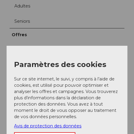
Adultes
Seniors
Offres
Brunch
Paramètres des cookies
Petit déjeuner
Sur ce site internet, le suivi, y compris à l’aide de
Dîner
cookies, est utilisé pour pouvoir optimiser et
analyser les offres et campagnes. Vous trouverez
Traiteur
plus d’informations dans la déclaration de
protection des données. Vous avez à tout
Snacks
moment le droit de vous opposer au traitement
de vos données personnelles.
Déjeuner
Avis de protection des données