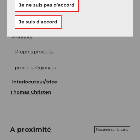
Je ne suis pas d’accord
À la carte
Je suis d’accord
Menus
Produits
Propres produits
produits régionaux
Interlocuteur/trice
Thomas Christen
A proximité
Regarder sur la carte