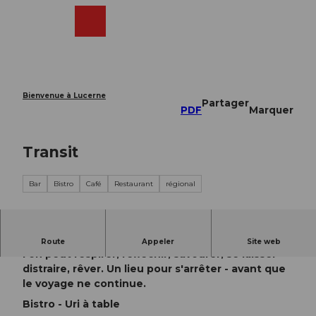
T
o
Webcams
Recherche
Menu
Shop
c
o
n
t
e
Bienvenue à Lucerne
Partager
n
PDF
Marquer
t
Transit
Bar
Bistro
Café
Restaurant
régional
Le Transit, près de la gare d'Altdorf, est un lieu où
Route
Appeler
Site web
l'on peut respirer, réfléchir, savourer, se laisser
distraire, rêver. Un lieu pour s'arrêter - avant que
le voyage ne continue.
Bistro - Uri à table