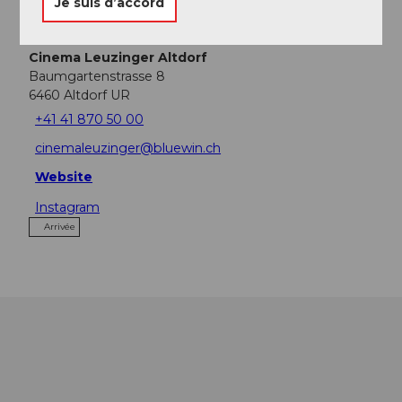
Je suis d’accord
Contact
Cinema Leuzinger Altdorf
Baumgartenstrasse 8
6460
Altdorf UR
+41 41 870 50 00
cinemaleuzinger@bluewin.ch
Website
Instagram
Arrivée