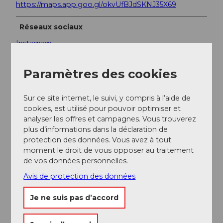
https://maps.app.goo.gl/okvUfBJdSKNJ35X69
Réseaux sociaux
Instagram
Paramètres des cookies
Sur ce site internet, le suivi, y compris à l’aide de
A proximité
Regarder sur la carte
cookies, est utilisé pour pouvoir optimiser et
analyser les offres et campagnes. Vous trouverez
plus d’informations dans la déclaration de
protection des données. Vous avez à tout
Evénement
moment le droit de vous opposer au traitement
de vos données personnelles.
A voir
Avis de protection des données
Excursions
Je ne suis pas d’accord