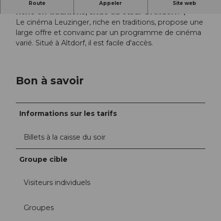
Le Cinema Leuzinger est un cinéma de charme,
Route
Appeler
Site web
riche en traditions, situé au cœur d'Altdorf. ;
Le cinéma Leuzinger, riche en traditions, propose une
large offre et convainc par un programme de cinéma
varié. Situé à Altdorf, il est facile d'accès.
Bon à savoir
Informations sur les tarifs
Billets à la caisse du soir
Groupe cible
Visiteurs individuels
Groupes