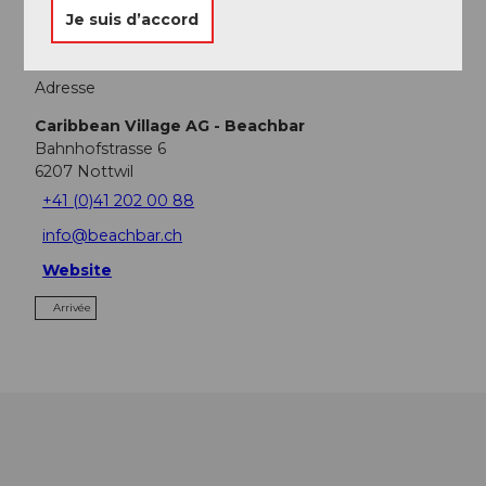
Je suis d’accord
Adresse
Caribbean Village AG - Beachbar
Bahnhofstrasse 6
6207
Nottwil
+41 (0)41 202 00 88
info@beachbar.ch
Website
Arrivée