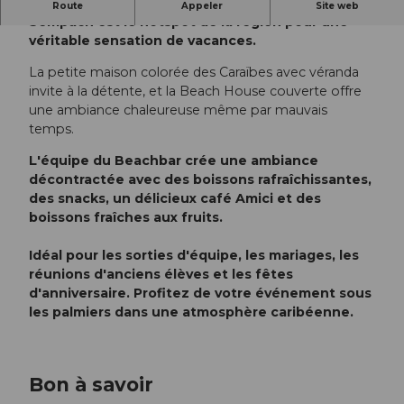
Le bar de plage caribéen au bord du lac de
Route
Appeler
Site web
Sempach est le hotspot de la région pour une
véritable sensation de vacances.
La petite maison colorée des Caraïbes avec véranda
invite à la détente, et la Beach House couverte offre
une ambiance chaleureuse même par mauvais
temps.
L'équipe du Beachbar crée une ambiance
décontractée avec des boissons rafraîchissantes,
des snacks, un délicieux café Amici et des
boissons fraîches aux fruits.
Idéal pour les sorties d'équipe, les mariages, les
réunions d'anciens élèves et les fêtes
d'anniversaire. Profitez de votre événement sous
les palmiers dans une atmosphère caribéenne.
Bon à savoir