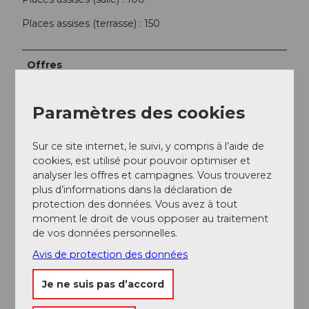
Places assises (terrasse) : 150
Offres
Traiteur
Paramètres des cookies
Snacks
Sur ce site internet, le suivi, y compris à l’aide de
cookies, est utilisé pour pouvoir optimiser et
analyser les offres et campagnes. Vous trouverez
plus d’informations dans la déclaration de
protection des données. Vous avez à tout
A proximité
Regarder sur la carte
moment le droit de vous opposer au traitement
de vos données personnelles.
Avis de protection des données
A voir
Je ne suis pas d’accord
Excursions