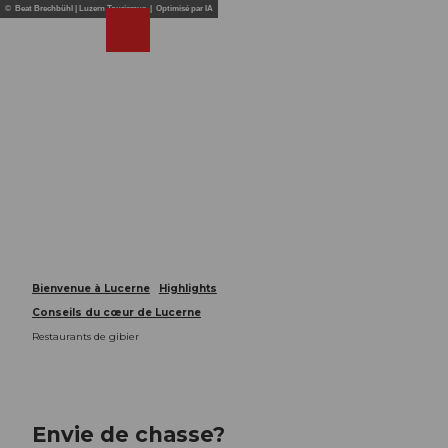
T
© Beat Brechbühl | Luzern Tourismus | Optimisé par IA
o
Webcams
Recherche
Menu
Shop
c
o
n
t
e
n
t
Bienvenue à Lucerne
Highlights
Conseils du cœur de Lucerne
Restaurants de gibier
Envie de chasse?