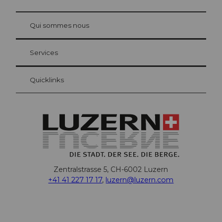
© Be
at Bre
chbü
hl
Qui sommes nous
Carte d’hôte Lucerne
Vos avantages en tant qu'hôte pour la nuit
Services
Quicklinks
Zentralstrasse 5, CH-6002 Luzern
+41 41 227 17 17
,
luzern@luzern.com