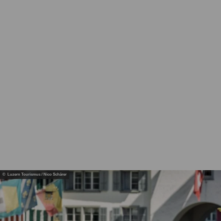
Route 1291
-
Expérience
© Luzern Tourismus / Nico Schärer
Route
1291 -
Culinaire