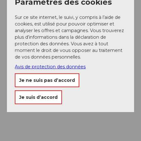
Conseils gourmands le long de la
Paramètres des cookies
Route 1291
Sur ce site internet, le suivi, y compris à l’aide de
cookies, est utilisé pour pouvoir optimiser et
8000 mètres de dénivelé, 385 kilomètres, sept
analyser les offres et campagnes. Vous trouverez
étapes, deux cyclistes et toi. Ici, tu vas vraiment faire
plus d’informations dans la déclaration de
le plein de sensations, tant sportives que culinaires.
protection des données. Vous avez à tout
Outre les performances athlétiques, la Route 1291 est
moment le droit de vous opposer au traitement
aussi un pur plaisir pour le corps, l'âme et le palais. Les
de vos données personnelles.
vélos électriques font le plein d'énergie à la prise
électrique et toi, tu reprends des forces en
Avis de protection des données
dégusstant les spécialités maison des nombreux
bivouacs le long du parcours ou dans l'espace
Je ne suis pas d’accord
wellness à l'arrivée de l'étape.
Je suis d’accord