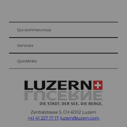
© Be
at Bre
chbü
hl
Qui sommes nous
Carte d’hôte Lucerne
Vos avantages en tant qu'hôte pour la nuit
Services
Quicklinks
Zentralstrasse 5, CH-6002 Luzern
+41 41 227 17 17
,
luzern@luzern.com