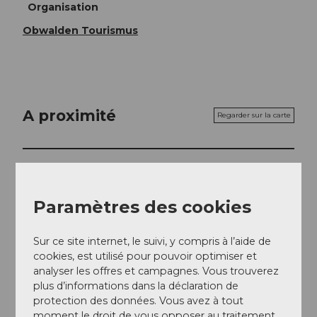
Organisation
Obwalden Tourismus
A proximité
Regarder sur la carte
A voir
Paramètres des cookies
Excursions
Sur ce site internet, le suivi, y compris à l’aide de
cookies, est utilisé pour pouvoir optimiser et
Contact
analyser les offres et campagnes. Vous trouverez
plus d’informations dans la déclaration de
6067
Melchtal
protection des données. Vous avez à tout
+41 41 669 14 01
moment le droit de vous opposer au traitement