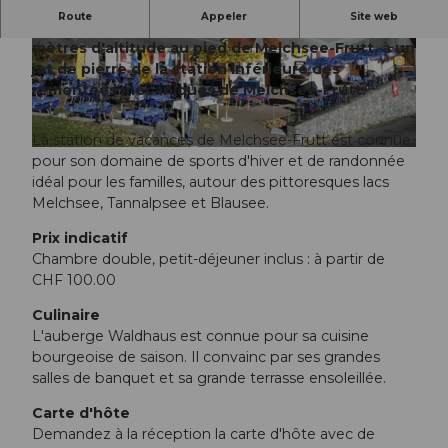
Route
Appeler
Site web
L'auberge Waldhaus Stöckalp est située à 1080
mètres d'altitude au pied de Melchsee-Frutt, à un
© Obwalden Tourismus
© Obwalden Tourismus
jet de pierre de la station inférieure des
remontées mécaniques de Melchsee-Frutt.
La station de vacances de Melchsee-Frutt est connue
© Obwalden Tourismus
pour son domaine de sports d'hiver et de randonnée
idéal pour les familles, autour des pittoresques lacs
Melchsee, Tannalpsee et Blausee.
Prix indicatif
Chambre double, petit-déjeuner inclus : à partir de
CHF 100.00
Culinaire
L'auberge Waldhaus est connue pour sa cuisine
bourgeoise de saison. Il convainc par ses grandes
salles de banquet et sa grande terrasse ensoleillée.
Carte d'hôte
Demandez à la réception la carte d'hôte avec de