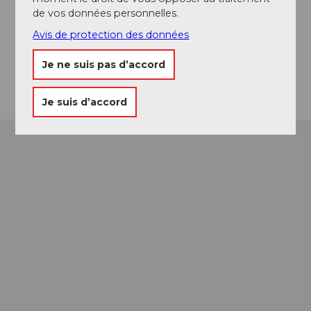
de vos données personnelles.
info@waldhausstoeckalp.ch
Avis de protection des données
Website
Je ne suis pas d’accord
Arrivée
Je suis d’accord