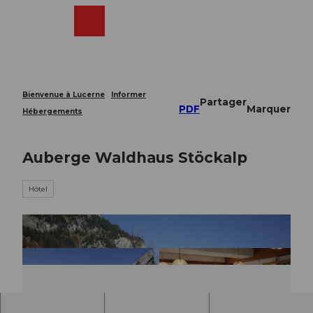
T
o
Webcams
Recherche
Menu
Shop
c
o
n
t
e
Bienvenue à Lucerne
Informer
Partager
n
PDF
Marquer
Hébergements
t
Auberge Waldhaus Stöckalp
Hôtel