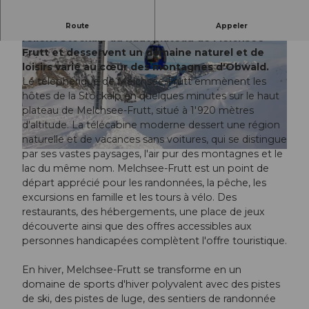
Les remontées mécaniques de Melchsee-Frutt
Route
Appeler
relient Stöckalp au haut plateau de Melchsee-
Frutt et desservent un domaine naturel et de
loisirs varié au cœur des montagnes d'Obwald.
Le téléphérique de Melchsee-Frutt emmènent les
hôtes de la Stöckalp en quelques minutes sur le haut
plateau de Melchsee-Frutt, situé à 1'920 mètres
© Sportbahnen Melchsee-Frutt, Urs Stettler
d'altitude. La télécabine moderne dessert une région
naturelle et de vacances sans voitures, qui se distingue
par ses vastes paysages, l'air pur des montagnes et le
© Urs Stettler, Kerns
lac du même nom. Melchsee-Frutt est un point de
départ apprécié pour les randonnées, la pêche, les
excursions en famille et les tours à vélo. Des
restaurants, des hébergements, une place de jeux
découverte ainsi que des offres accessibles aux
personnes handicapées complètent l'offre touristique.
En hiver, Melchsee-Frutt se transforme en un
domaine de sports d'hiver polyvalent avec des pistes
de ski, des pistes de luge, des sentiers de randonnée