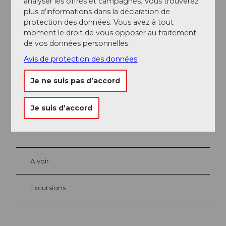
analyser les offres et campagnes. Vous trouverez
plus d’informations dans la déclaration de
Carte journalière été | Melchsee-Frutt
protection des données. Vous avez à tout
moment le droit de vous opposer au traitement
Excursion
de vos données personnelles.
Avis de protection des données
Je ne suis pas d’accord
Je suis d’accord
A proximité
Regarder sur la carte
A voir
Excursions