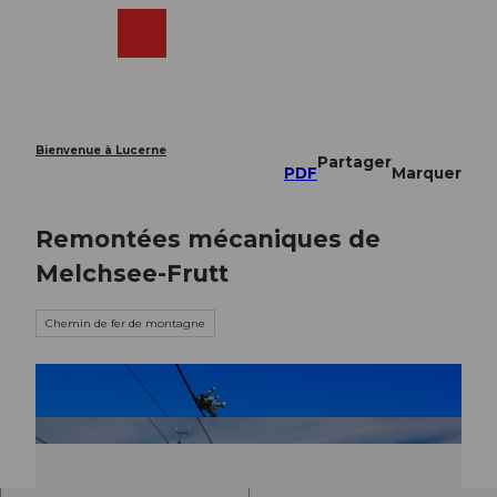
T
o
Webcams
Recherche
Menu
Shop
c
o
n
t
e
Bienvenue à Lucerne
Partager
n
PDF
Marquer
t
Remontées mécaniques de
Melchsee-Frutt
Chemin de fer de montagne