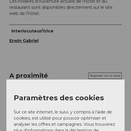
Les horaires d’ouverture actuels de l’hôtel et du
restaurant sont disponibles directement sur le site
web de l’hôtel.
Interlocuteur/trice
Erwin Gabriel
A proximité
Regarder sur la carte
Paramètres des cookies
Excursions
Sur ce site internet, le suivi, y compris à l’aide de
cookies, est utilisé pour pouvoir optimiser et
Contact
analyser les offres et campagnes. Vous trouverez
plus d’informations dans la déclaration de