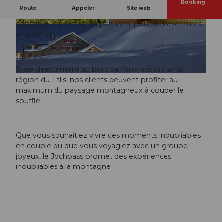
Booking
Route
Appeler
Site web
En été, le col du Joch brille dans toute sa splendeur et
constitue le point de départ idéal pour des aventures
© swisshotel
© swisshotel
en plein air.
Situé directement au bord de l’impressionnante
© swisshotel
région du Titlis, nos clients peuvent profiter au
maximum du paysage montagneux à couper le
souffle.
Que vous souhaitiez vivre des moments inoubliables
en couple ou que vous voyagiez avec un groupe
joyeux, le Jochpass promet des expériences
inoubliables à la montagne.