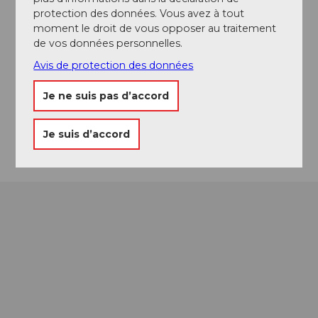
Bärghuis Jochpass
protection des données. Vous avez à tout
Jochpass 2222
moment le droit de vous opposer au traitement
6390
Engelberg
de vos données personnelles.
+41 (0)41 637 11 87
Avis de protection des données
info@jochpass.ch
Je ne suis pas d’accord
Website
Arrivée
Je suis d’accord