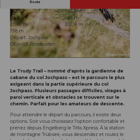
Route
0:05 h
1,05 km
2 m
198 m
2.010 m
2.208 m
198 m
Départ: Jochpass
Objectif: Rossboden
© Engelberg - Titlis Tourismus, Engelberg-Titlis Tourismus
© Engelberg - Titlis Tourismus, Engelberg-Titlis Tourismus
Le Trudy Trail – nommé d'après la gardienne de
cabane du col Jochpass – est le parcours le plus
exigeant dans la partie supérieure du col
Jochpass. Plusieurs passages difficiles, virages à
paroi verticale et obstacles se trouvent sur le
chemin. Parfait pour les amateurs de descente.
Pour atteindre le départ du parcours, il existe deux
options. Soit vous choisissez l'option confortable et
prenez depuis Engelberg le Titlis Xpress. À la station
de montagne Trübsee, vous descendez et roulez le