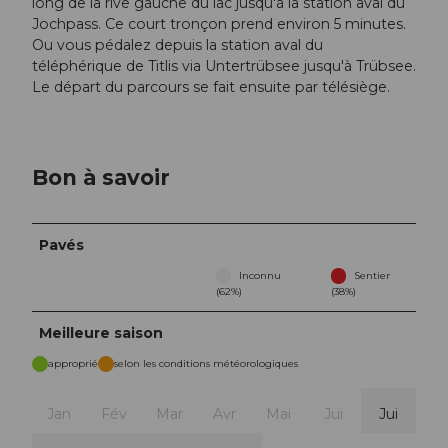
long de la rive gauche du lac jusqu'à la station aval du
Jochpass. Ce court tronçon prend environ 5 minutes.
Ou vous pédalez depuis la station aval du
téléphérique de Titlis via Untertrübsee jusqu'à Trübsee.
Le départ du parcours se fait ensuite par télésiège.
Bon à savoir
Pavés
Inconnu
Sentier
(62%)
(38%)
Meilleure saison
approprié
selon les conditions météorologiques
Jan
Fév
Mar
Avr
Mai
Jui
Jui