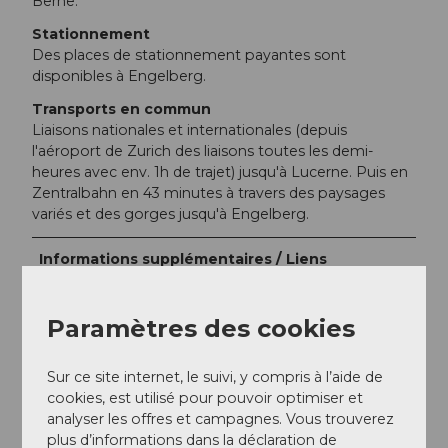
Berne.
Stationnement
Des places de stationnement payantes sont
disponibles à Engelberg.
Transports en commun
Liaisons nationales et internationales (depuis
l'aéroport de Zurich des liaisons toutes les demi-
heures avec env. 1h de trajet) jusqu'à Lucerne. Puis en
Zentralbahn en 43 minutes à travers des paysages
variés et des gorges jusqu'à Engelberg.
Informations supplémentaires / Liens
Code de conduite en VTT
Paramètres des cookies
Magasins de VTT
Ecoles de VTT et guidage
Hôtels VTT
Sur ce site internet, le suivi, y compris à l’aide de
Entreprises accueillantes pour VTT
cookies, est utilisé pour pouvoir optimiser et
Transport de VTT
analyser les offres et campagnes. Vous trouverez
plus d’informations dans la déclaration de