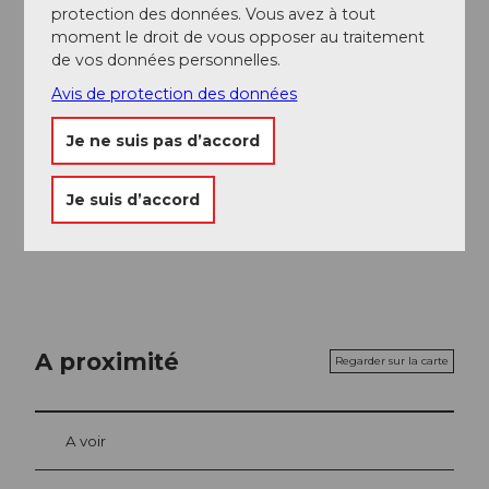
protection des données. Vous avez à tout
Auteur(e)
moment le droit de vous opposer au traitement
de vos données personnelles.
Engelberg - Titlis Tourismus
Avis de protection des données
Organisation
Je ne suis pas d’accord
Lucerne Tourisme
Consignes de sécurité
Je suis d’accord
Passages par endroits exigeants et difficiles
A proximité
Regarder sur la carte
A voir